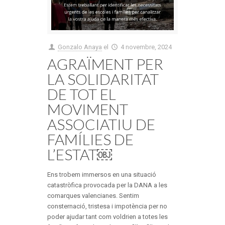
Gonzalo Anaya
el
4 novembre, 2024
AGRAÏMENT PER
LA SOLIDARITAT
DE TOT EL
MOVIMENT
ASSOCIATIU DE
FAMÍLIES DE
L’ESTAT￼
Ens trobem immersos en una situació
catastròfica provocada per la DANA a les
comarques valencianes. Sentim
consternació, tristesa i impotència per no
poder ajudar tant com voldrien a totes les