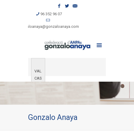
96 352 96 07
gonzaloanaya@gonzaloanaya.com
VAL
CAS
Gonzalo Anaya