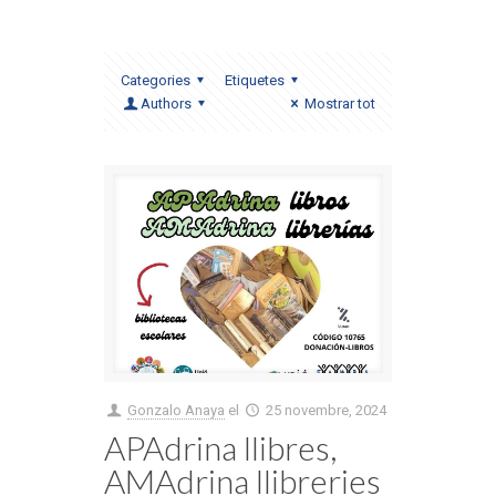
Categories
Etiquetes
Authors
Mostrar tot
Gonzalo Anaya
el
25 novembre, 2024
APAdrina llibres,
AMAdrina llibreries