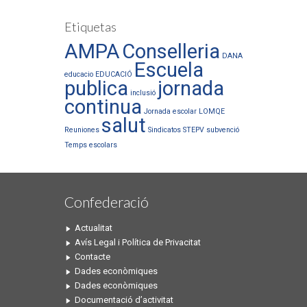
Etiquetas
AMPA
Conselleria
DANA
Escuela
educacio
EDUCACIÓ
publica
jornada
inclusió
continua
Jornada escolar
LOMQE
salut
Reuniones
Sindicatos
STEPV
subvenció
Temps escolars
Confederació
Actualitat
Avís Legal i Política de Privacitat
Contacte
Dades econòmiques
Dades econòmiques
Documentació d’activitat