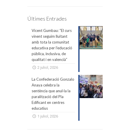
Últimes Entrades
Vicent Gumbau: “El curs
vinent seguim lluitant
amb tota la comunitat
educativa per l’educació
pública, inclusiva, de
qualitat i en valencià”
2 juliol, 2026
La Confederació Gonzalo
Anaya celebra la
sentència que anul·la la
paralització del Pla
Edificant en centres
educatius
1 juliol, 2026