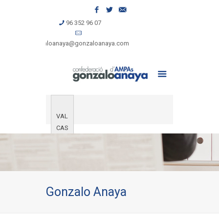
96 352 96 07
gonzaloanaya@gonzaloanaya.com
VAL
CAS
Gonzalo Anaya