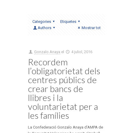
Categories
Etiquetes
Authors
Mostrar tot
Gonzalo Anaya
el
4 juliol, 2016
Recordem
l’obligatorietat dels
centres públics de
crear bancs de
llibres i la
voluntarietat per a
les famílies
La Confederació Gonzalo Anaya d’AMPA de