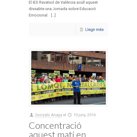
El IES Ravatxol de València acull aquest
dissabte una Jornada sobre Educació
Emocional. [...]
Llegir més
Gonzalo Anaya
el
10 juny, 2016
Concentració
aquest matí en