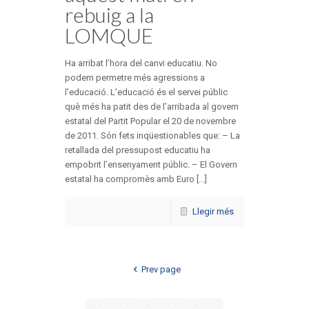
rebuig a la
LOMQUE
Ha arribat l’hora del canvi educatiu. No
podem permetre més agressions a
l’educació. L’educació és el servei públic
què més ha patit des de l’arribada al govern
estatal del Partit Popular el 20 de novembre
de 2011. Són fets inqüestionables que: – La
retallada del pressupost educatiu ha
empobrit l’ensenyament públic. – El Govern
estatal ha compromès amb Euro [...]
Llegir més
Prev page