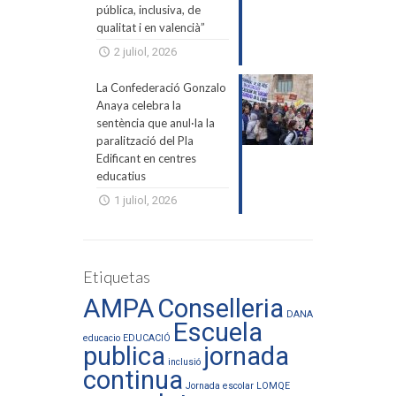
pública, inclusiva, de
qualitat i en valencià”
2 juliol, 2026
La Confederació Gonzalo
Anaya celebra la
sentència que anul·la la
paralització del Pla
Edificant en centres
educatius
1 juliol, 2026
Etiquetas
AMPA
Conselleria
DANA
Escuela
educacio
EDUCACIÓ
publica
jornada
inclusió
continua
Jornada escolar
LOMQE