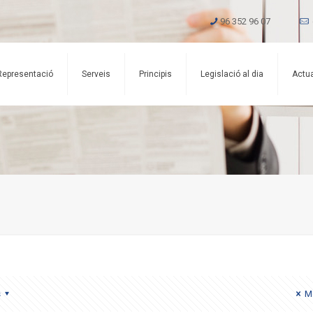
96 352 96 07
Representació
Serveis
Principis
Legislació al dia
Actua
s
Mo