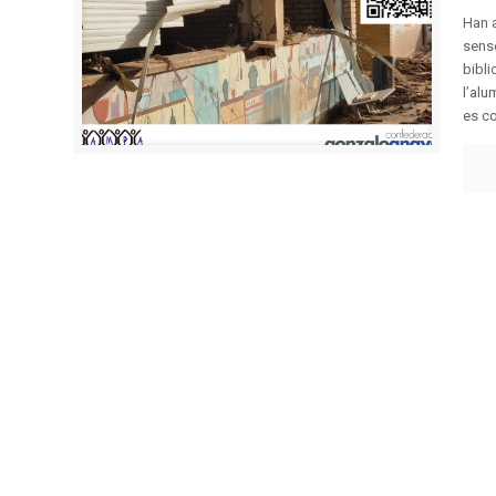
Han a
sense
bibli
l’alu
es col