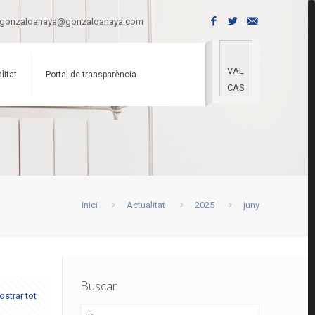
gonzaloanaya@gonzaloanaya.com
VAL
litat
Portal de transparència
CAS
Inici
Actualitat
2025
juny
Buscar
strar tot