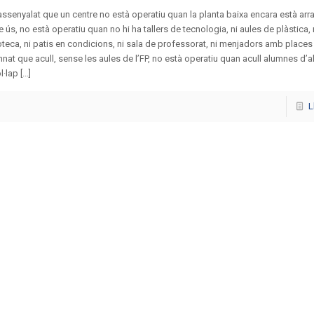
ssenyalat que un centre no està operatiu quan la planta baixa encara està ar
 ús, no està operatiu quan no hi ha tallers de tecnologia, ni aules de plàstica, 
oteca, ni patis en condicions, ni sala de professorat, ni menjadors amb places 
mnat que acull, sense les aules de l’FP, no està operatiu quan acull alumnes d’al
·lap [...]
L