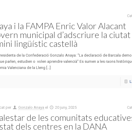
Ca
ya i la FAMPA Enric Valor Alacant
vern municipal d’adscriure la ciutat
ni lingüístic castellà
epresidenta de la Confederació Gonzalo Anaya: “La declaració de Barcala demo
que parlen, estudien o volen aprendre valencià” Es sumen a les raons històriqu
mia Valenciana de la Lleng [...]
L
cat per
Gonzalo Anaya
el
20 juny, 2025
Ca
lestar de les comunitats educative
estat dels centres en la DANA