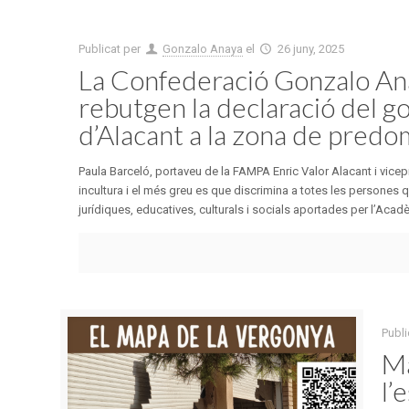
Publicat per
Gonzalo Anaya
el
26 juny, 2025
La Confederació Gonzalo Ana
rebutgen la declaració del go
d’Alacant a la zona de predomi
Paula Barceló, portaveu de la FAMPA Enric Valor Alacant i vic
incultura i el més greu es que discrimina a totes les persones 
jurídiques, educatives, culturals i socials aportades per l’Acadè
Publi
Ma
l’