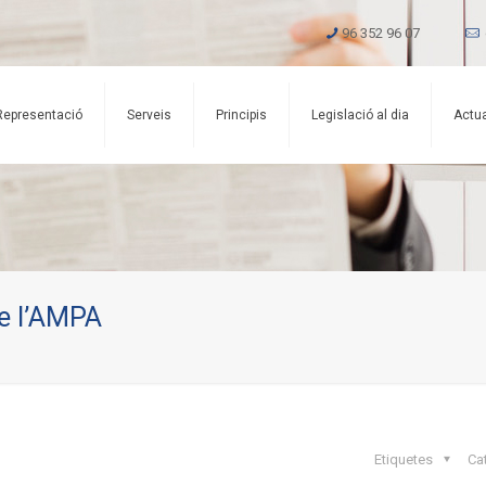
96 352 96 07
Representació
Serveis
Principis
Legislació al dia
Actua
de l’AMPA
Etiquetes
Ca