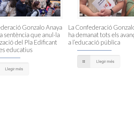
ederació Gonzalo Anaya
La Confederació Gonzal
la sentència que anul·la
ha demanat tots els avan
tzació del Pla Edificant
a l’educació pública
es educatius
Llegir més
Llegir més