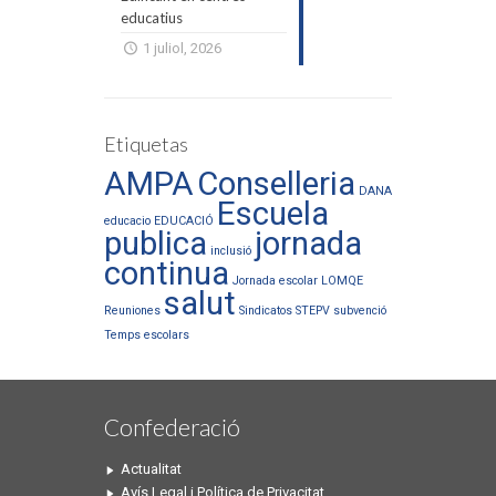
educatius
1 juliol, 2026
Etiquetas
AMPA
Conselleria
DANA
Escuela
educacio
EDUCACIÓ
publica
jornada
inclusió
continua
Jornada escolar
LOMQE
salut
Reuniones
Sindicatos
STEPV
subvenció
Temps escolars
Confederació
Actualitat
Avís Legal i Política de Privacitat