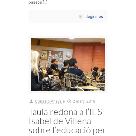
passos [...]
Llegir més
Gonzalo Anaya
el
2 març, 2018
Taula redona a l’IES
Isabel de Villena
sobre l’educació per