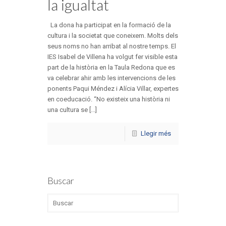
la igualtat
La dona ha participat en la formació de la
cultura i la societat que coneixem. Molts dels
seus noms no han arribat al nostre temps. El
IES Isabel de Villena ha volgut fer visible esta
part de la història en la Taula Redona que es
va celebrar ahir amb les intervencions de les
ponents Paqui Méndez i Alícia Villar, expertes
en coeducació. “No existeix una història ni
una cultura se [...]
Llegir més
Buscar