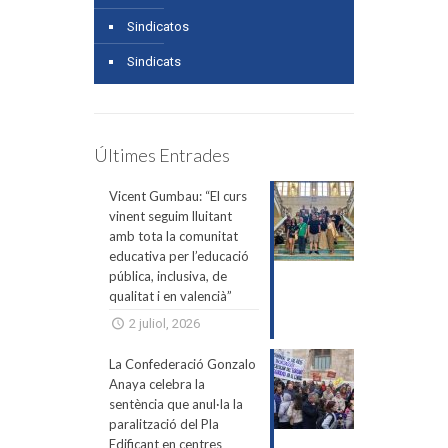
Sindicatos
Sindicats
Últimes Entrades
Vicent Gumbau: “El curs
vinent seguim lluitant
amb tota la comunitat
educativa per l’educació
pública, inclusiva, de
qualitat i en valencià”
2 juliol, 2026
La Confederació Gonzalo
Anaya celebra la
sentència que anul·la la
paralització del Pla
Edificant en centres