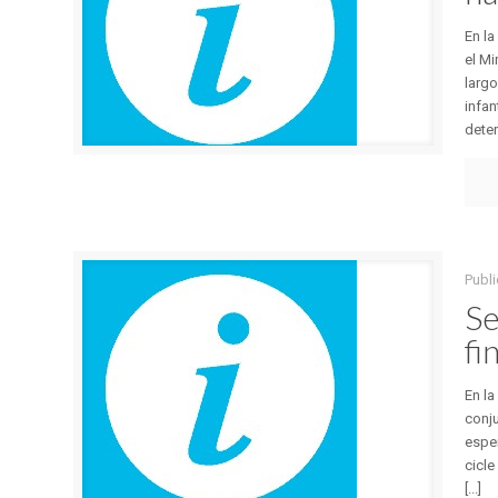
En la
el Mi
largo
infan
deter
Publi
Se
fi
En la
conju
esper
cicle
[...]