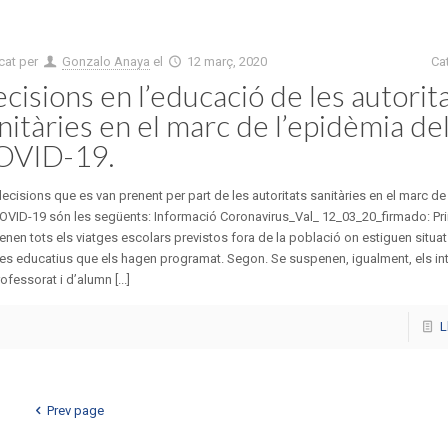
cat per
Gonzalo Anaya
el
12 març, 2020
Ca
cisions en l’educació de les autorit
nitàries en el marc de l’epidèmia de
OVID-19.
ecisions que es van prenent per part de les autoritats sanitàries en el marc de
OVID-19 són les següents: Informació Coronavirus_Val_ 12_03_20_firmado: Pri
nen tots els viatges escolars previstos fora de la població on estiguen situat
es educatius que els hagen programat. Segon. Se suspenen, igualment, els in
ofessorat i d’alumn [...]
L
Prev page