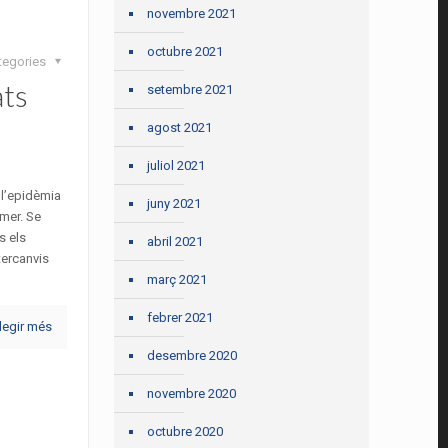
novembre 2021
octubre 2021
tegories
ats
setembre 2021
l
agost 2021
juliol 2021
 l’epidèmia
juny 2021
mer. Se
s els
abril 2021
tercanvis
març 2021
febrer 2021
legir més
desembre 2020
novembre 2020
octubre 2020