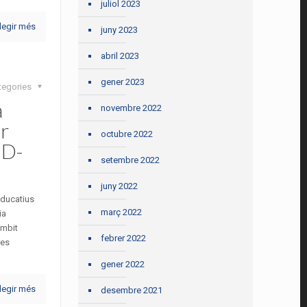
juliol 2023
legir més
juny 2023
abril 2023
gener 2023
tegories
a
novembre 2022
r
octubre 2022
ID-
setembre 2022
juny 2022
educatius
març 2022
ia
àmbit
febrer 2022
res
gener 2022
legir més
desembre 2021