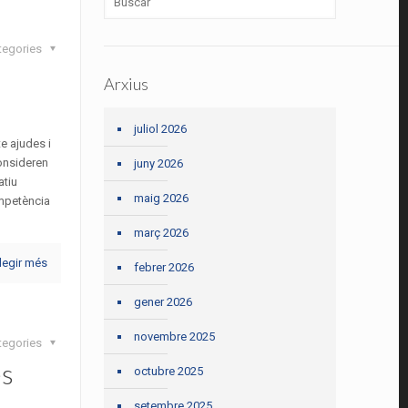
tegories
Arxius
juliol 2026
te ajudes i
onsideren
juny 2026
atiu
maig 2026
ompetència
març 2026
legir més
febrer 2026
gener 2026
novembre 2025
tegories
es
octubre 2025
setembre 2025