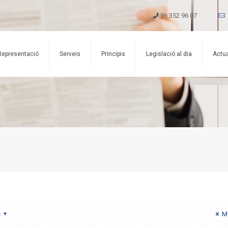
96 352 96 07
Representació
Serveis
Principis
Legislació al dia
Actua
s
Mo