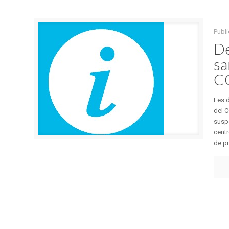
Publi
De
sa
C
Les d
del C
suspe
centr
de pr