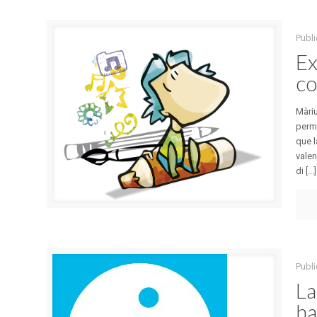
Publi
Ex
co
Màriu
permi
que l
valen
di [...]
Publi
La
ha