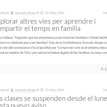
cat per
Gonzalo Anaya
el
13 març, 2020
Ca
plorar altres vies per aprendre i
mpartir el temps en família
s Fullana: “Esperem que les empreses posen totes les facilitats i l’Estat habili
sos no retribuïts per a les famílies” Des de la Confederació Gonzalo Anaya c
a crisi del coronavirus s’ha d’aprofitar per “comprovar com va el sistema educ
cià en matèria de TICs i per valorar la bretxa digital de les famílies i la seua c
L
cat per
Gonzalo Anaya
el
12 març, 2020
Ca
s clases se suspenden desde el lun
sta nuevo aviso