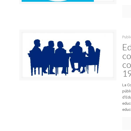
Publi
Ed
co
co
1
La C
públi
d’Edu
educa
educa