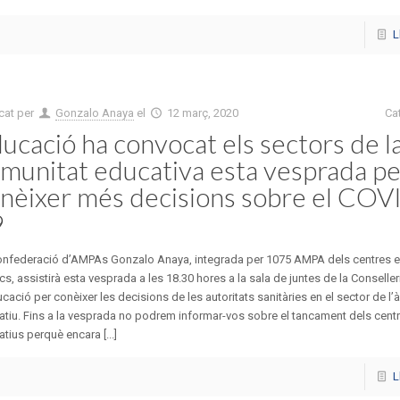
L
cat per
Gonzalo Anaya
el
12 març, 2020
Ca
ucació ha convocat els sectors de l
munitat educativa esta vesprada pe
nèixer més decisions sobre el COV
9
onfederació d’AMPAs Gonzalo Anaya, integrada per 1075 AMPA dels centres 
cs, assistirà esta vesprada a les 18.30 hores a la sala de juntes de la Conseller
cació per conèixer les decisions de les autoritats sanitàries en el sector de l’
tiu. Fins a la vesprada no podrem informar-vos sobre el tancament dels cent
tius perquè encara [...]
L