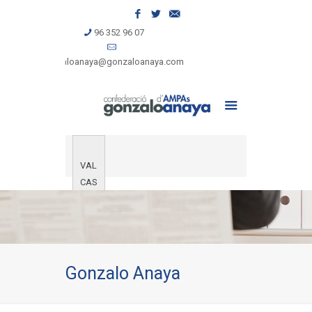
96 352 96 07
gonzaloanaya@gonzaloanaya.com
VAL
CAS
Gonzalo Anaya