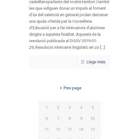
castellanoparlants del nostre territori i també
les que vullguen donar un impuls al foment
d’ús del valencià en general poden demanar
una ajuda oferida per la Conselleria
d’Educació per a fer intercanvis d’alumnes
dirigits a aquesta finalitat. Aquesta és la
resolució publicada al DOGV 2019-01-
29_Resolució intercanvi lingüístic en zo [...]
Llegir més
Prev page
1
2
3
4
5
6
7
8
9
10
11
12
13
14
15