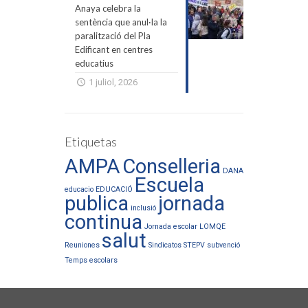
Anaya celebra la
sentència que anul·la la
paralització del Pla
Edificant en centres
educatius
1 juliol, 2026
Etiquetas
AMPA
Conselleria
DANA
Escuela
educacio
EDUCACIÓ
publica
jornada
inclusió
continua
Jornada escolar
LOMQE
salut
Reuniones
Sindicatos
STEPV
subvenció
Temps escolars