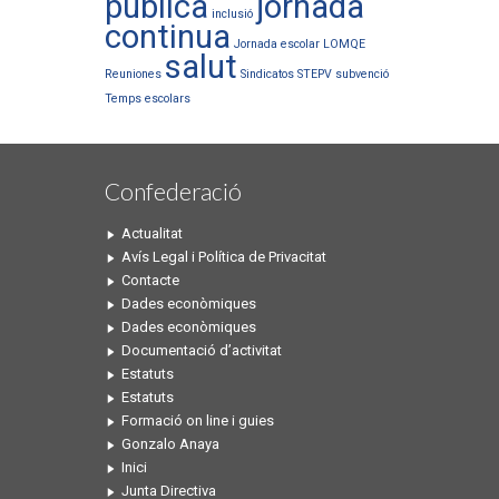
publica
jornada
inclusió
continua
Jornada escolar
LOMQE
salut
Reuniones
Sindicatos
STEPV
subvenció
Temps escolars
Confederació
Actualitat
Avís Legal i Política de Privacitat
Contacte
Dades econòmiques
Dades econòmiques
Documentació d’activitat
Estatuts
Estatuts
Formació on line i guies
Gonzalo Anaya
Inici
Junta Directiva