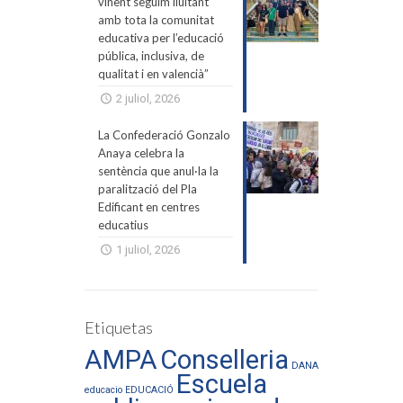
vinent seguim lluitant
amb tota la comunitat
educativa per l’educació
pública, inclusiva, de
qualitat i en valencià”
2 juliol, 2026
La Confederació Gonzalo
Anaya celebra la
sentència que anul·la la
paralització del Pla
Edificant en centres
educatius
1 juliol, 2026
Etiquetas
AMPA
Conselleria
DANA
Escuela
educacio
EDUCACIÓ