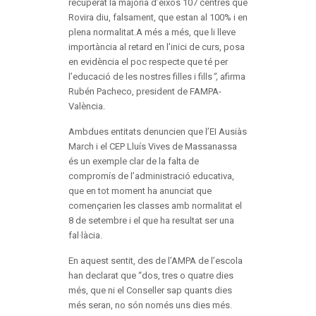
recuperat la majoria d’eixos 107 centres que
Rovira diu, falsament, que estan al 100% i en
plena normalitat.A més a més, que li lleve
importància al retard en l’inici de curs, posa
en evidència el poc respecte que té per
l’educació de les nostres filles i fills
”,
afirma
Rubén Pacheco, president de FAMPA-
València.
Ambdues entitats denuncien que l’EI Ausiàs
March i el CEP Lluís Vives de Massanassa
és un exemple clar de la falta de
compromís de l’administració educativa,
que en tot moment ha anunciat que
començarien les classes amb normalitat el
8 de setembre i el que ha resultat ser una
fal·làcia.
En aquest sentit, des de l’AMPA de l’escola
han declarat que “dos, tres o quatre dies
més, que ni el Conseller sap quants dies
més seran, no són només uns dies més.