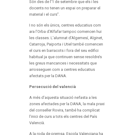
Són des de l’1 de setembre que els i les
docents no tenen un espai on preparar el
material i el curs”.
I no són els únics, centres educatius com
ara l’Orba d’Alfafar tampoc comencen hui
les classes. L’alumnat d’Algemesí, Alginet,
Catarroja, Paiporta i Utiel també comencen
el curs en barracots i fora del seu edifici
habitual ja que continuen sense resoldre’s
les greus mancances i necessitats que
arrosseguen com a centres educatius
afectats per la DANA.
Persecució del valencià
A més d’aquesta situació nefasta a les
zones afectades per la DANA, la mala praxi
del conseller Rovira, també ha complicat
l’inici de curs a tots els centres del País
Valencià.
A la roda de premsa, Escola Valenciana ha