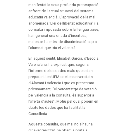
manifestat la seua profunda preocupació
enfront de l’actual situació del sistema
educatiu valencià. L’aprovació de la mal
anomenada ‘Llei de llibertat educativa’ i la
consulta imposada sobre la llengua base,
han generat una onada d’incertesa,
malestar i, a més, de discriminació cap a
l’alumnat que tria el valencià.
En aquest sentit, Elisabet Garcia, d’Escola
Valenciana, ha explicat que, segons
l’informe de les dades reals que estan
preparant les UEMs de les universitats
d’Alacant i València i que es presentarà
pròximament, “el percentatge de votació
pel valencià a la consulta, és superior a
l’oferta d’aules”. Motiu pel qual posem en
dubte les dades que ha facilitat la
Conselleria
Aquesta consulta, que mai no s’hauria
d’haver realitzat, ha obert la porta a