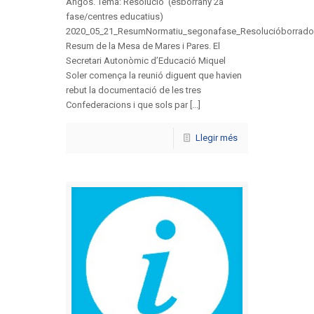
Angos. Tema: Resolució (esborrany 2a
fase/centres educatius)
2020_05_21_ResumNormatiu_segonafase_Resolucióborrado
Resum de la Mesa de Mares i Pares. El
Secretari Autonòmic d’Educació Miquel
Soler comença la reunió diguent que havien
rebut la documentació de les tres
Confederacions i que sols par [...]
Llegir més