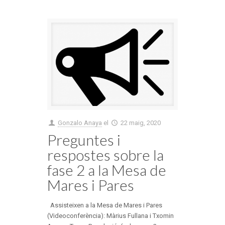
Gonzalo Anaya
el
22 maig, 2020
Preguntes i
respostes sobre la
fase 2 a la Mesa de
Mares i Pares
Assisteixen a la Mesa de Mares i Pares
(Videoconferència): Màrius Fullana i Txomin