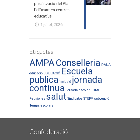
paralització del Pla
Edificant en centres
educatius
1 juliol, 2026
Etiquetas
AMPA
Conselleria
DANA
Escuela
educacio
EDUCACIÓ
publica
jornada
inclusió
continua
Jornada escolar
LOMQE
salut
Reuniones
Sindicatos
STEPV
subvenció
Temps escolars
Confederació