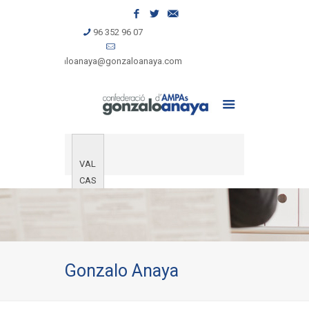
96 352 96 07
gonzaloanaya@gonzaloanaya.com
VAL
CAS
Gonzalo Anaya