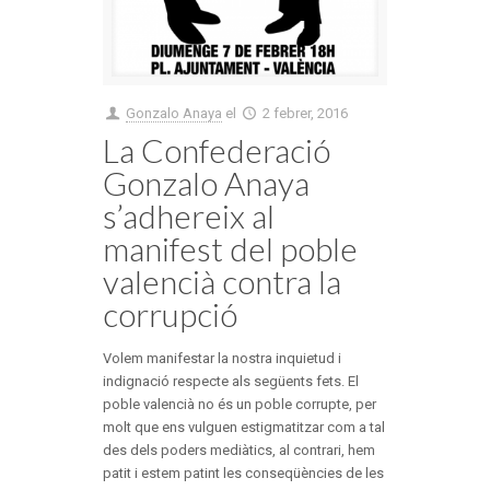
Gonzalo Anaya
el
2 febrer, 2016
La Confederació
Gonzalo Anaya
s’adhereix al
manifest del poble
valencià contra la
corrupció
Volem manifestar la nostra inquietud i
indignació respecte als següents fets. El
poble valencià no és un poble corrupte, per
molt que ens vulguen estigmatitzar com a tal
des dels poders mediàtics, al contrari, hem
patit i estem patint les conseqüències de les