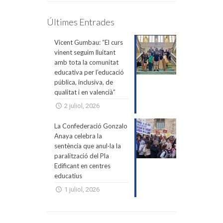
Últimes Entrades
Vicent Gumbau: “El curs
vinent seguim lluitant
amb tota la comunitat
educativa per l’educació
pública, inclusiva, de
qualitat i en valencià”
2 juliol, 2026
La Confederació Gonzalo
Anaya celebra la
sentència que anul·la la
paralització del Pla
Edificant en centres
educatius
1 juliol, 2026