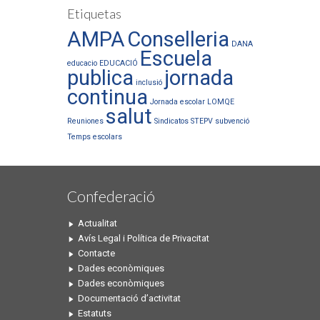
Etiquetas
AMPA
Conselleria
DANA
Escuela
educacio
EDUCACIÓ
publica
jornada
inclusió
continua
Jornada escolar
LOMQE
salut
Reuniones
Sindicatos
STEPV
subvenció
Temps escolars
Confederació
Actualitat
Avís Legal i Política de Privacitat
Contacte
Dades econòmiques
Dades econòmiques
Documentació d’activitat
Estatuts