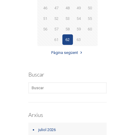
46
47
48
49
50
51
52
53
54
55
56
57
58
59
60
61
62
63
Pàgina següent
Buscar
Arxius
juliol 2026