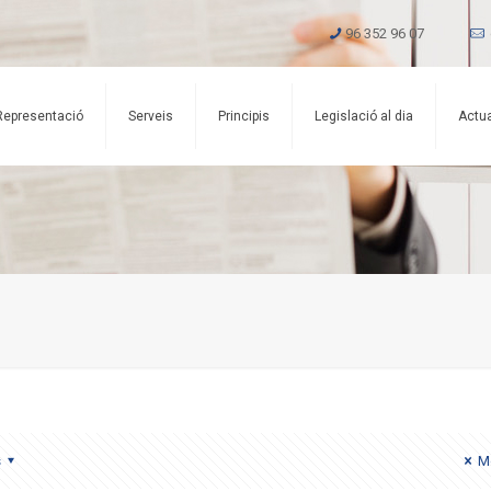
96 352 96 07
Representació
Serveis
Principis
Legislació al dia
Actua
s
Mo