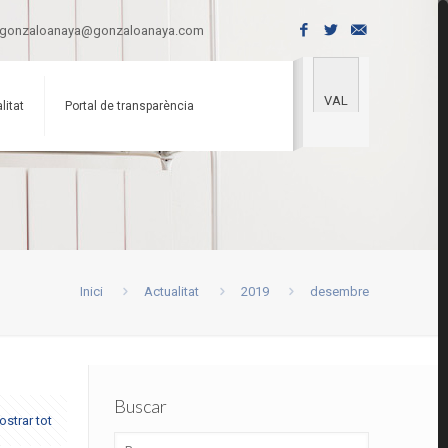
gonzaloanaya@gonzaloanaya.com
VAL
litat
Portal de transparència
Inici
Actualitat
2019
desembre
Buscar
strar tot