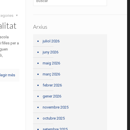
tegories
litat
Arxius
escola
juliol 2026
filles per a
uguen
juny 2026
ò,
maig 2026
març 2026
legir més
febrer 2026
gener 2026
novembre 2025
octubre 2025
setembre 2025