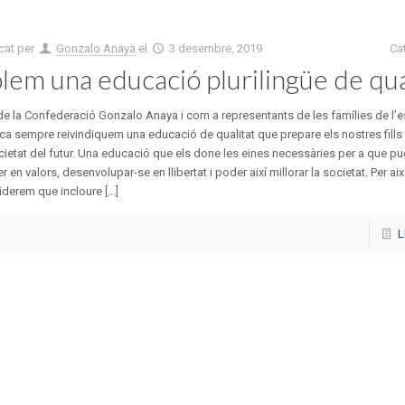
cat per
Gonzalo Anaya
el
3 desembre, 2019
Ca
lem una educació plurilingüe de qua
e la Confederació Gonzalo Anaya i com a representants de les famílies de l’
ca sempre reivindiquem una educació de qualitat que prepare els nostres fills i 
cietat del futur. Una educació que els done les eines necessàries per a que p
er en valors, desenvolupar-se en llibertat i poder així millorar la societat. Per aix
derem que incloure [...]
L