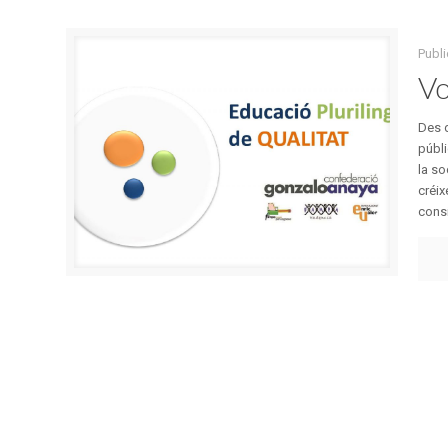
Publi
Vo
Des d
públi
la so
créix
consi