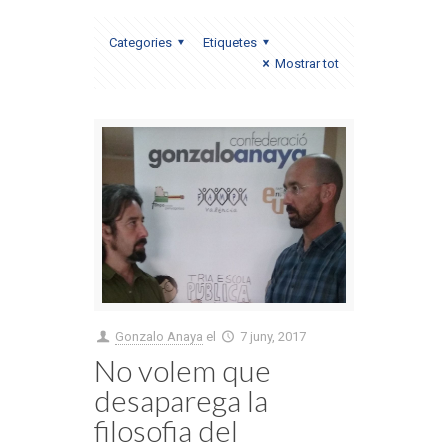
Categories
Etiquetes
Mostrar tot
Gonzalo Anaya
el
7 juny, 2017
No volem que
desaparega la
filosofia del