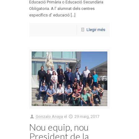
Educació Primària o Educació Secundària
Obligatoria. A l’ alumnat dels centres
específics d’ educació [...]
Llegir més
Gonzalo Anaya
el
29 maig, 2017
Nou equip, nou
President de la