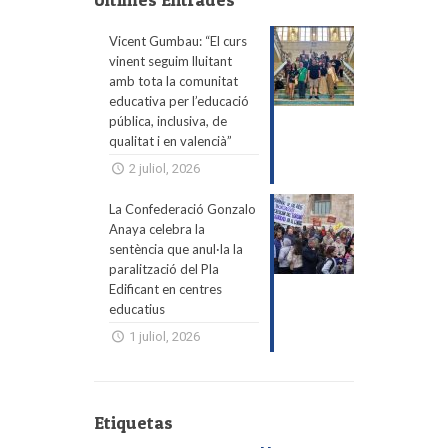
Vicent Gumbau: “El curs
vinent seguim lluitant
amb tota la comunitat
educativa per l’educació
pública, inclusiva, de
qualitat i en valencià”
2 juliol, 2026
La Confederació Gonzalo
Anaya celebra la
sentència que anul·la la
paralització del Pla
Edificant en centres
educatius
1 juliol, 2026
Etiquetas