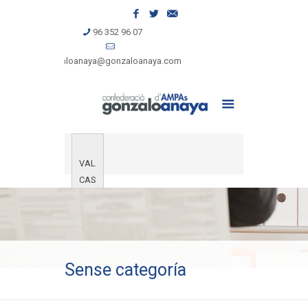
96 352 96 07
gonzaloanaya@gonzaloanaya.com
VAL
CAS
Sense categoría