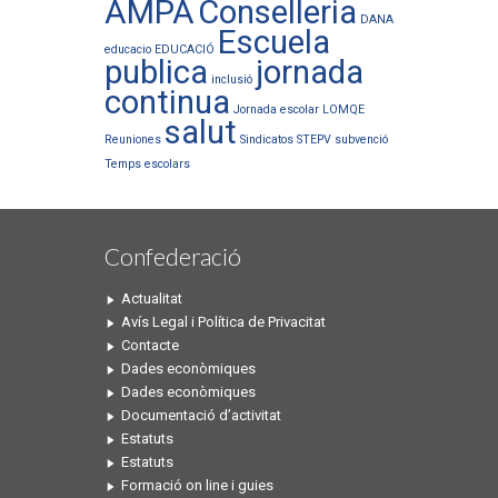
AMPA
Conselleria
DANA
Escuela
educacio
EDUCACIÓ
publica
jornada
inclusió
continua
Jornada escolar
LOMQE
salut
Reuniones
Sindicatos
STEPV
subvenció
Temps escolars
Confederació
Actualitat
Avís Legal i Política de Privacitat
Contacte
Dades econòmiques
Dades econòmiques
Documentació d’activitat
Estatuts
Estatuts
Formació on line i guies