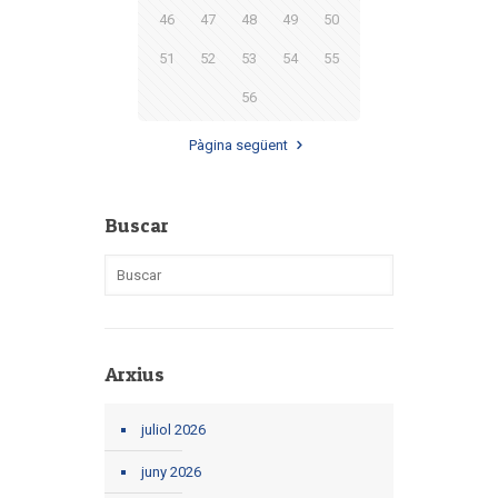
46
47
48
49
50
51
52
53
54
55
56
Pàgina següent
Buscar
Arxius
juliol 2026
juny 2026