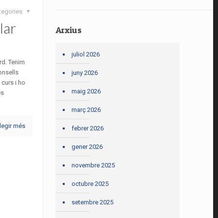
tegories
lar
Arxius
juliol 2026
ard. Tenim
onsells
juny 2026
 curs i ho
maig 2026
es
març 2026
legir més
febrer 2026
gener 2026
novembre 2025
octubre 2025
setembre 2025