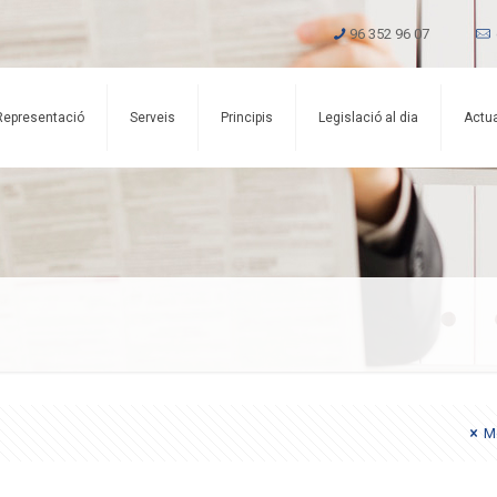
96 352 96 07
Representació
Serveis
Principis
Legislació al dia
Actua
Mo