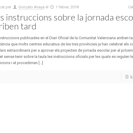
cat per
Gonzalo Anaya
el
1 febrer, 2018
Ca
s instruccions sobre la jornada esco
riben tard
nstruccions publicades en el Diari Oficial de la Comunitat Valenciana arriben t
ància que molts centres educatius de les tres províncies ja han celebrat els c
ars extraordinaris per a aprovar els projectes de jornada escolar per al pròxim
et sense tenir sobre la taula les instruccions oficials per les quals es regulen l
cions i el procedimen [...]
L