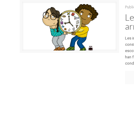
Publi
Le
ar
Les i
const
escol
han f
condi