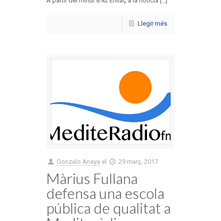
A partir del minut 8.42 Enllaç a la notícia [...]
Llegir més
Gonzalo Anaya
el
29 març, 2017
Màrius Fullana
defensa una escola
pública de qualitat a