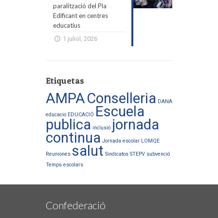
paralització del Pla
Edificant en centres
educatius
1 juliol, 2026
Etiquetas
AMPA
Conselleria
DANA
Escuela
educacio
EDUCACIÓ
publica
jornada
inclusió
continua
Jornada escolar
LOMQE
salut
Reuniones
Sindicatos
STEPV
subvenció
Temps escolars
Confederació