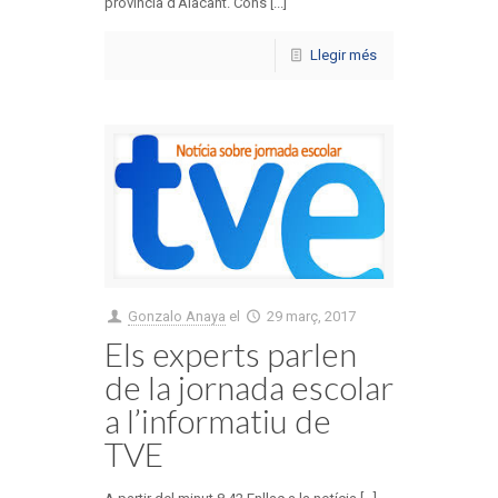
província d’Alacant. Cons [...]
Llegir més
Gonzalo Anaya
el
29 març, 2017
Els experts parlen
de la jornada escolar
a l’informatiu de
TVE