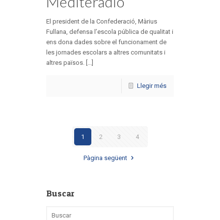
Mediteràdio
El president de la Confederació, Màrius
Fullana, defensa l’escola pública de qualitat i
ens dona dades sobre el funcionament de
les jornades escolars a altres comunitats i
altres països. [...]
Llegir més
1
2
3
4
Pàgina següent
Buscar