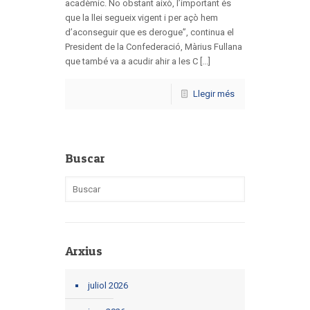
acadèmic. No obstant això, l’important és
que la llei segueix vigent i per açò hem
d’aconseguir que es derogue”, continua el
President de la Confederació, Màrius Fullana
que també va a acudir ahir a les C [...]
Llegir més
Buscar
Arxius
juliol 2026