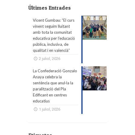
Últimes Entrades
Vicent Gumbau: “El curs
vinent seguim lluitant
amb tota la comunitat
educativa per l’educació
pública, inclusiva, de
qualitat i en valencià”
2 juliol, 2026
La Confederació Gonzalo
Anaya celebra la
sentència que anul·la la
paralització del Pla
Edificant en centres
educatius
1 juliol, 2026