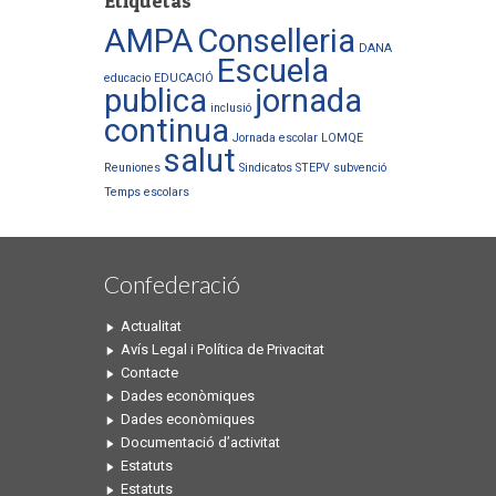
Etiquetas
AMPA
Conselleria
DANA
Escuela
educacio
EDUCACIÓ
publica
jornada
inclusió
continua
Jornada escolar
LOMQE
salut
Reuniones
Sindicatos
STEPV
subvenció
Temps escolars
Confederació
Actualitat
Avís Legal i Política de Privacitat
Contacte
Dades econòmiques
Dades econòmiques
Documentació d’activitat
Estatuts
Estatuts