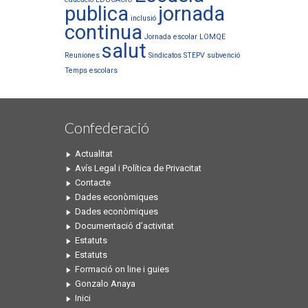
publica
jornada
inclusió
continua
Jornada escolar
LOMQE
salut
Reuniones
Sindicatos
STEPV
subvenció
Temps escolars
Confederació
Actualitat
Avís Legal i Política de Privacitat
Contacte
Dades econòmiques
Dades econòmiques
Documentació d’activitat
Estatuts
Estatuts
Formació on line i guies
Gonzalo Anaya
Inici