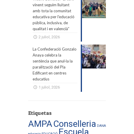
vinent seguim lluitant
amb tota la comunitat
educativa per l’educació
pública, inclusiva, de
qualitat i en valencià”
2 juliol, 2026
La Confederació Gonzalo
Anaya celebra la
sentència que anul·la la
paralització del Pla
Edificant en centres
educatius
1 juliol, 2026
Etiquetas
AMPA
Conselleria
DANA
Escuela
educacio
EDUCACIÓ