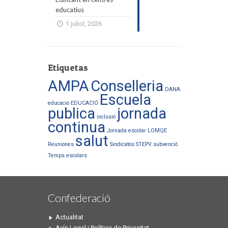
educatius
1 juliol, 2026
Etiquetas
AMPA
Conselleria
DANA
Escuela
educacio
EDUCACIÓ
publica
jornada
inclusió
continua
Jornada escolar
LOMQE
salut
Reuniones
Sindicatos
STEPV
subvenció
Temps escolars
Confederació
Actualitat
Avís Legal i Política de Privacitat