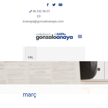
96 352 96 07
gonzaloanaya@gonzaloanaya.com
VAL
març