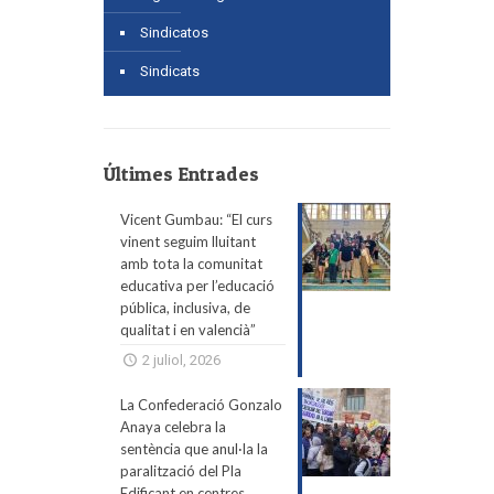
Sindicatos
Sindicats
Últimes Entrades
Vicent Gumbau: “El curs
vinent seguim lluitant
amb tota la comunitat
educativa per l’educació
pública, inclusiva, de
qualitat i en valencià”
2 juliol, 2026
La Confederació Gonzalo
Anaya celebra la
sentència que anul·la la
paralització del Pla
Edificant en centres