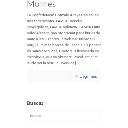
Molines
La Confederació Gonzalo Anaya i les seues
tres federacions -FAMPA Castelló
Penyagolosa, FAMPA-València i FAMPA Enric
Valor Alacant- han programat per a hui 23 de
març a les 18 hores, la webinar titulada El
pati, l’aula més bonica de l’escola. La ponent
és Sandra Molines, Doctora i Llicenciada en
Psicologia, que va obtindre l’excel·lent cum
laude per la tesi: La Coeduca [...]
Llegir més
Buscar