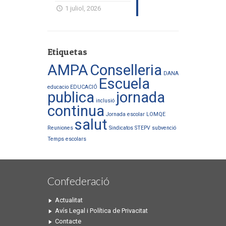
1 juliol, 2026
Etiquetas
AMPA
Conselleria
DANA
Escuela
educacio
EDUCACIÓ
publica
jornada
inclusió
continua
Jornada escolar
LOMQE
salut
Reuniones
Sindicatos
STEPV
subvenció
Temps escolars
Confederació
Actualitat
Avís Legal i Política de Privacitat
Contacte