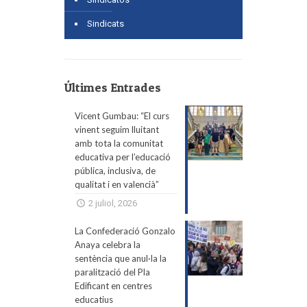
Sindicats
Últimes Entrades
Vicent Gumbau: “El curs
vinent seguim lluitant
amb tota la comunitat
educativa per l’educació
pública, inclusiva, de
qualitat i en valencià”
2 juliol, 2026
La Confederació Gonzalo
Anaya celebra la
sentència que anul·la la
paralització del Pla
Edificant en centres
educatius