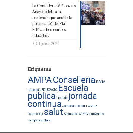
La Confederació Gonzalo
Anaya celebra la
sentència que anul·la la
paralització del Pla
Edificant en centres
educatius
1 juliol, 2026
Etiquetas
AMPA
Conselleria
DANA
Escuela
educacio
EDUCACIÓ
publica
jornada
inclusió
continua
Jornada escolar
LOMQE
salut
Reuniones
Sindicatos
STEPV
subvenció
Temps escolars