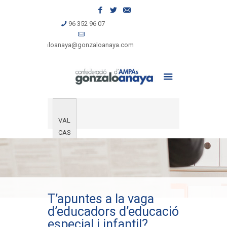
96 352 96 07
gonzaloanaya@gonzaloanaya.com
VAL
CAS
T’apuntes a la vaga
d’educadors d’educació
especial i infantil?