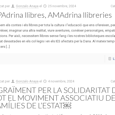
cat per
Gonzalo Anaya
el
25 novembre, 2024
Ca
Adrina llibres, AMAdrina llibreries
em els contes i els llibres per tota la cultura i l’educació que ens ofereixen, p
réixer, imaginar una altra realitat, viure aventures, conéixer personatges, empatit
ons. Per això, necessitem llibres sense fang i les nostres biblioteques escol
t devastades en els col·legis i en els IES afectats per la Dana. Al mateix temps
ers [...]
L
cat per
Gonzalo Anaya
el
4 novembre, 2024
Ca
GRAÏMENT PER LA SOLIDARITAT 
OT EL MOVIMENT ASSOCIATIU D
AMÍLIES DE L’ESTAT￼