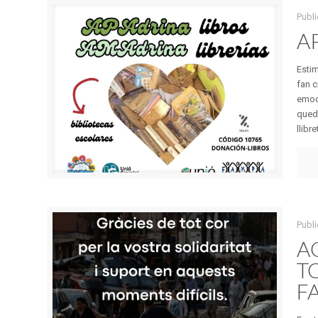
Publi
AP
Estim
fan c
emoci
queda
llibret
Publi
A
T
F