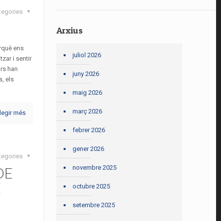
tegories
Arxius
erquè ens
juliol 2026
zar i sentir
ars han
juny 2026
, els
maig 2026
març 2026
legir més
febrer 2026
gener 2026
tegories
DE
novembre 2025
E
octubre 2025
setembre 2025