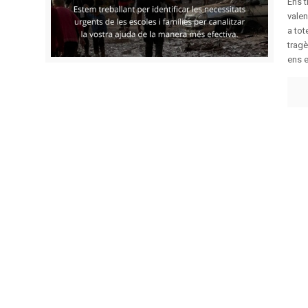
Ens 
valen
a tot
tragè
ens es