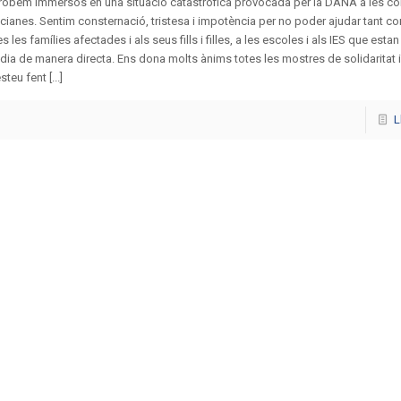
trobem immersos en una situació catastròfica provocada per la DANA a les 
cianes. Sentim consternació, tristesa i impotència per no poder ajudar tant c
es les famílies afectades i als seus fills i filles, a les escoles i als IES que estan
dia de manera directa. Ens dona molts ànims totes les mostres de solidaritat 
teu fent [...]
L