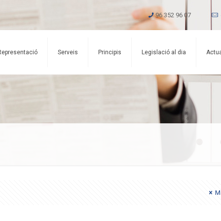
96 352 96 07
Representació
Serveis
Principis
Legislació al dia
Actua
Mo