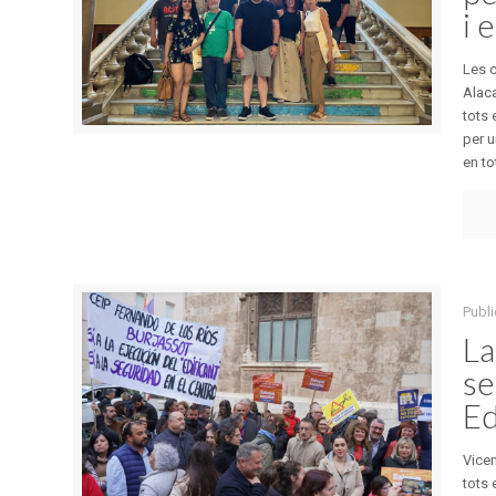
i 
Les 
Alac
tots 
per u
en to
Publi
La
se
Ed
Vicen
tots 