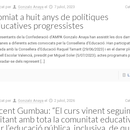
cat per
Gonzalo Anaya
el
7 juliol, 2023
Ca
miat a huit anys de polítiques
ucatives progressistes
esentants de la Confederació d’AMPA Gonzalo Anaya han assistit les dos darr
nes a diferents actes convocats per la Conselleria d’Educació. Han participat
da amb la Consellera d’Educació Raquel Tamarit (29/06/2023) i en el darrer pl
ll Escolar Valencià, presidit per Miguel Soler (5/07/2023); actes programats 
adar-se dels represent [...]
L
cat per
Gonzalo Anaya
el
2 juliol, 2026
Ca
cent Gumbau: “El curs vinent segui
uitant amb tota la comunitat educati
r l’educació pública, inclusiva, de qu