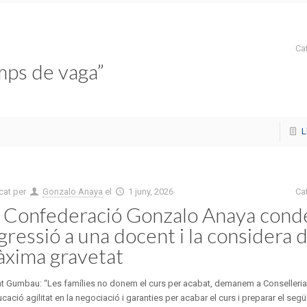
Ca
mps de vaga”
L
cat per
Gonzalo Anaya
el
1 juny, 2026
Ca
 Confederació Gonzalo Anaya con
agressió a una docent i la considera 
xima gravetat
nt Gumbau: “Les famílies no donem el curs per acabat, demanem a Conselleria
cació agilitat en la negociació i garanties per acabar el curs i preparar el segü