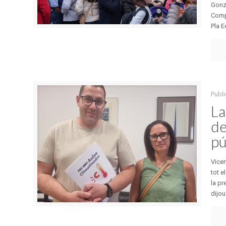
Gonza
Compr
Pla Ed
Publi
La
de
pú
Vicen
tot e
la pr
dijou