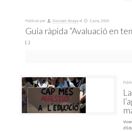
Publicat per
Gonzalo Anaya
el
2 juny, 2026
Guia ràpida “Avaluació en te
[...]
Publi
La
l’
mà
Vice
d’Edu