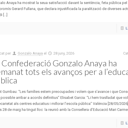
lo Anaya ha mostrat la seua satisfacció davant la sentència, feta pública pel
omís Gerard Fullana, que declara injustificada la paralització de diverses ac
i [...]
L
cat per
Gonzalo Anaya
el
28 juny, 2026
Ca
 Confederació Gonzalo Anaya ha
manat tots els avanços per a l’educ
blica
t Gumbau: “Les famílies estem preocupades i volem que s’avance i que Conse
l possible arribar a acords definitius” Elisabet Garcia: “Li hem traslladat que vo
ecarietat als centres educatius i millorar l’escola pública” València [28/05/2026]
s 28 de maig ha tingut lloc la reunió amb la Consellera d’Educació Mari Carmen Or
L