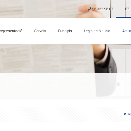
96 352 96 07
Representació
Serveis
Principis
Legislació al dia
Actua
Mo