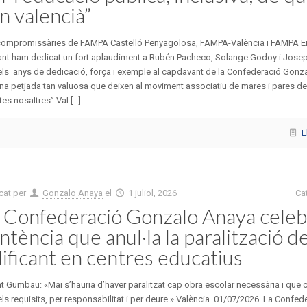
en valencià”
compromissàries de FAMPA Castelló Penyagolosa, FAMPA-València i FAMPA En
ant ham dedicat un fort aplaudiment a Rubén Pacheco, Solange Godoy i Josep 
els anys de dedicació, força i exemple al capdavant de la Confederació Gonz
na petjada tan valuosa que deixen al moviment associatiu de mares i pares de 
tes nosaltres” Val [...]
L
cat per
Gonzalo Anaya
el
1 juliol, 2026
Ca
 Confederació Gonzalo Anaya celebr
ntència que anul·la la paralització de
ificant en centres educatius
t Gumbau: «Mai s’hauria d’haver paralitzat cap obra escolar necessària i que
els requisits, per responsabilitat i per deure.» València. 01/07/2026. La Confed