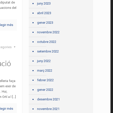
 diputat de
juny 2023
tuacions del
abril 2023
gener 2023
legir més
novembre 2022
octubre 2022
tegories
setembre 2022
ació
juny 2022
març 2022
febrer 2022
lleria faça
lem eixir de
gener 2022
. Hui,
tí a l [...]
desembre 2021
legir més
novembre 2021