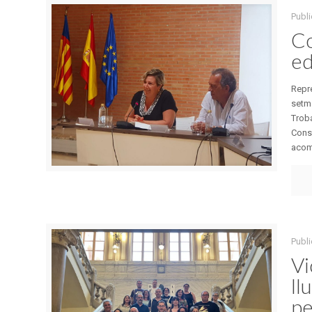
Publi
Co
ed
Repr
setma
Troba
Conse
acomi
Publi
Vi
ll
pe