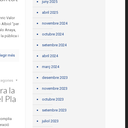
juny 2025
abril 2025
ric Valor
novembre 2024
Albiol “per
alo Anaya,
octubre 2024
la pública i
setembre 2024
legir més
abril 2024
març 2024
desembre 2023
tegories
a la
novembre 2023
l Pla
octubre 2023
setembre 2023
 complia
juliol 2023
eració