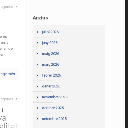
tegories
Arxius
juliol 2026
eres
 en la
juny 2026
enari del
maig 2026
per
març 2026
legir més
febrer 2026
gener 2026
novembre 2025
tegories
m
octubre 2025
va
setembre 2025
alitat