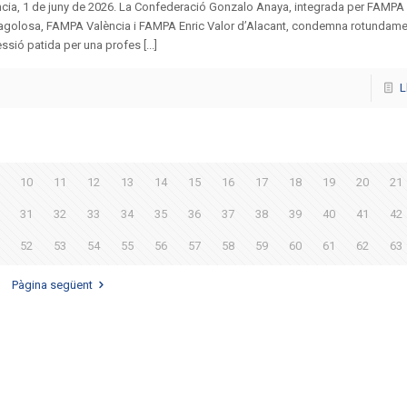
cia, 1 de juny de 2026. La Confederació Gonzalo Anaya, integrada per FAMPA 
agolosa, FAMPA València i FAMPA Enric Valor d’Alacant, condemna rotundame
essió patida per una profes [...]
L
10
11
12
13
14
15
16
17
18
19
20
21
31
32
33
34
35
36
37
38
39
40
41
42
52
53
54
55
56
57
58
59
60
61
62
63
Pàgina següent