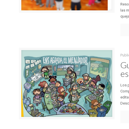
Resol
las m
queja
Publ
Gu
es
Los p
Comp
edita
Descá