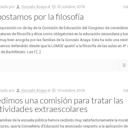
icado por
Gonzalo Anaya
el
22 octubre, 2018
Ca
ostamos por la filosofía
oposición no de ley de la Comisión de Educación del Congreso de considerar
aturas de filosofía y ética como obligatorias en la educación secundaria y bac
muy bien acogida por las familias de la Gonzalo Anaya. Esta ha sido una reivi
emos defendido desde que la LOMCE apartó a la filosofía de las aulas en 4º 
 de Bachillerato. Las f [...]
icado por
Gonzalo Anaya
el
10 octubre, 2018
Ca
dimos una comisión para tratar las
tividades extraescolares
amilias de la escuela pública hemos recibido muy satisfactoriamente la morat
curso, que la Conselleria d’Educació ha anunciado respecto a la aplicación de