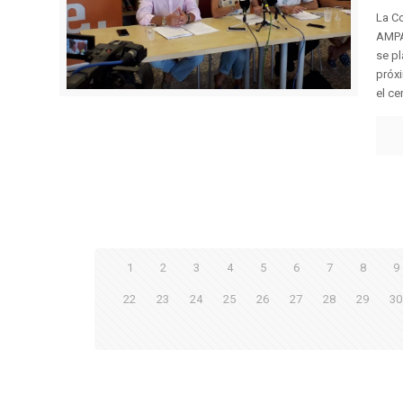
La Co
AMPA 
se pl
próxi
el cen
1
2
3
4
5
6
7
8
9
22
23
24
25
26
27
28
29
30