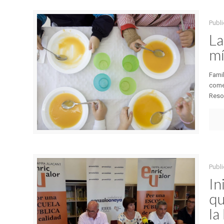
Publ
La
mí
Fami
comed
Resol
Publ
In
qu
l