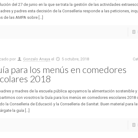
ución del 27 de junio en la que se trata la gestión de las actividades extraesc
adres y padres esta decisión de la Conselleria responde a las peticiones, inq
s de las AMPA sobre [...]
icado por
Gonzalo Anaya
el
5 octubre, 2018
Ca
ía para los menús en comedores
colares 2018
adres y madres de la escuela pública apoyamos la alimentación sostenible y
artimos con vosotros la Guía para los menús en comedores escolares 2018 
do la Conselleria de Educació y la Conselleria de Sanitat. Buen material para la
rgate la guía [...]