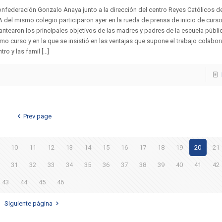
nfederación Gonzalo Anaya junto a la dirección del centro Reyes Católicos de
del mismo colegio participaron ayer en la rueda de prensa de inicio de curso
antearon los principales objetivos de las madres y padres de la escuela públic
mo curso y en la que se insistió en las ventajas que supone el trabajo colabora
tro y las famil [...]
Prev page
10
11
12
13
14
15
16
17
18
19
20
21
31
32
33
34
35
36
37
38
39
40
41
42
43
44
45
46
Siguiente página