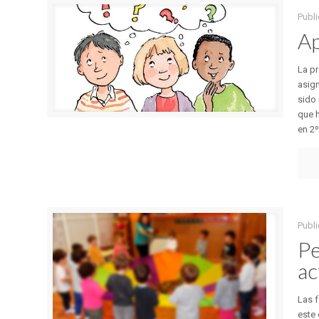
Publ
Ap
La pr
asign
sido 
que h
en 2º
Publ
Pe
ac
Las f
este 