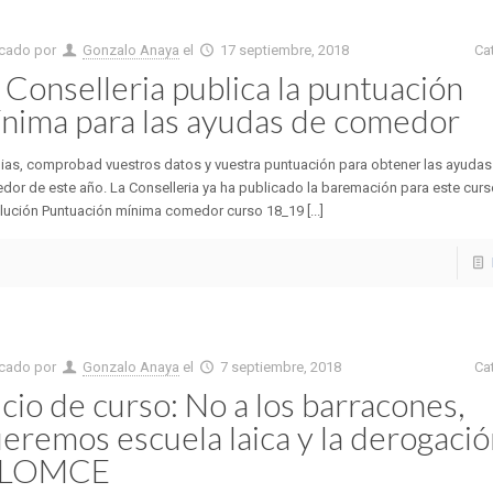
icado por
Gonzalo Anaya
el
17 septiembre, 2018
Ca
 Conselleria publica la puntuación
nima para las ayudas de comedor
lias, comprobad vuestros datos y vuestra puntuación para obtener las ayudas
or de este año. La Conselleria ya ha publicado la baremación para este curs
ución Puntuación mínima comedor curso 18_19 [...]
icado por
Gonzalo Anaya
el
7 septiembre, 2018
Ca
icio de curso: No a los barracones,
eremos escuela laica y la derogaci
a LOMCE