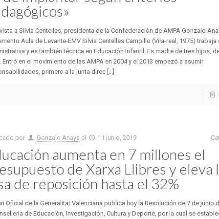
dagógicos»
vista a Silvia Centelles, presidenta de la Confederación de AMPA Gonzalo Ana
mento Aula de Levante-EMV Silvia Centelles Campillo (Vila-real, 1975) trabaj
istrativa y es también técnica en Educación Infantil. Es madre de tres hijos, de
. Entró en el movimiento de las AMPA en 2004 y el 2013 empezó a asumir
nsabilidades, primero a la junta direc [...]
icado por
Gonzalo Anaya
el
11 junio, 2019
Ca
ucación aumenta en 7 millones el
esupuesto de Xarxa Llibres y eleva 
sa de reposición hasta el 32%
ari Oficial de la Generalitat Valenciana publica hoy la Resolución de 7 de junio 
nselleria de Educación, Investigación, Cultura y Deporte, por la cual se estable