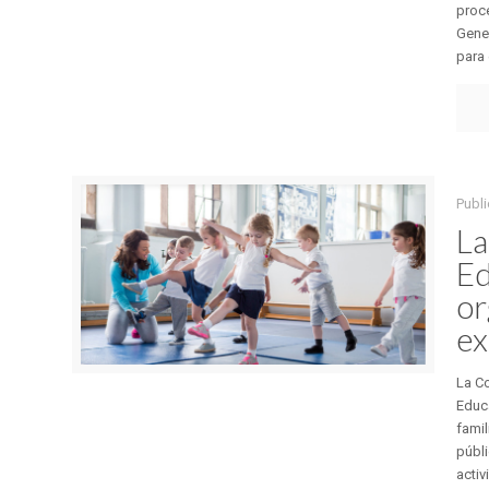
proce
Gener
para 
Publ
La
Ed
or
ex
La C
Educa
famil
públi
activ