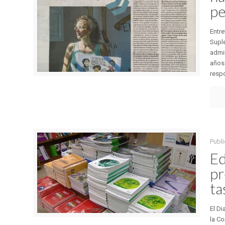
pe
Entre
Suple
admin
años
respo
Publ
Ed
pr
ta
El Di
la Co