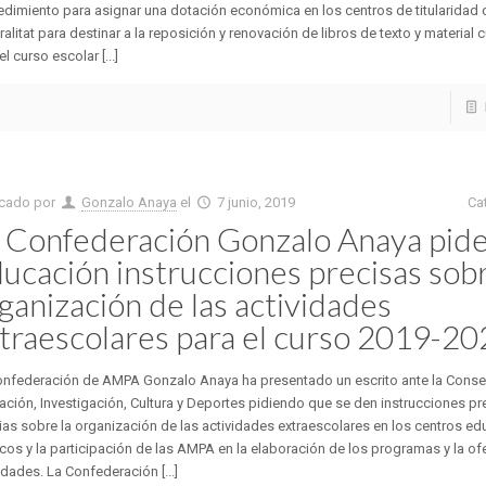
dimiento para asignar una dotación económica en los centros de titularidad 
alitat para destinar a la reposición y renovación de libros de texto y material c
el curso escolar [...]
icado por
Gonzalo Anaya
el
7 junio, 2019
Ca
 Confederación Gonzalo Anaya pide
ucación instrucciones precisas sobr
ganización de las actividades
traescolares para el curso 2019-2
onfederación de AMPA Gonzalo Anaya ha presentado un escrito ante la Consel
ción, Investigación, Cultura y Deportes pidiendo que se den instrucciones pre
ias sobre la organización de las actividades extraescolares en los centros ed
cos y la participación de las AMPA en la elaboración de los programas y la of
idades. La Confederación [...]