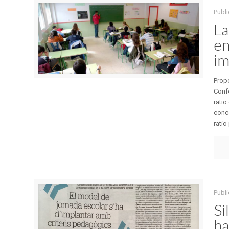
Publ
La
en
im
Prop
Conf
ratio
conce
ratio
Publ
Si
ha