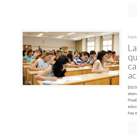
Publ
La
qu
ca
ac
[05/
eleme
Prueb
educa
hay e