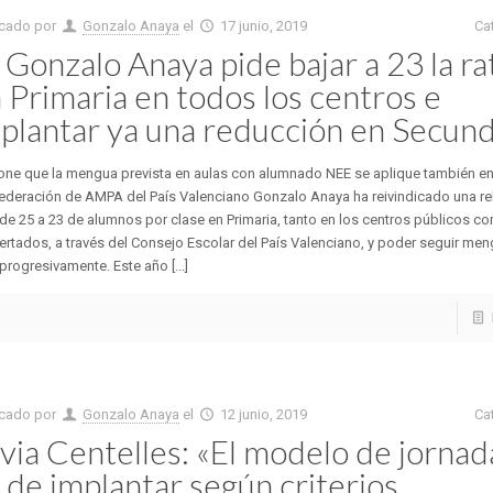
icado por
Gonzalo Anaya
el
17 junio, 2019
Ca
 Gonzalo Anaya pide bajar a 23 la ra
 Primaria en todos los centros e
plantar ya una reducción en Secund
one que la mengua prevista en aulas con alumnado NEE se aplique también en
ederación de AMPA del País Valenciano Gonzalo Anaya ha reivindicado una re
 de 25 a 23 de alumnos por clase en Primaria, tanto en los centros públicos c
rtados, a través del Consejo Escolar del País Valenciano, y poder seguir me
 progresivamente. Este año [...]
icado por
Gonzalo Anaya
el
12 junio, 2019
Ca
lvia Centelles: «El modelo de jornad
 de implantar según criterios