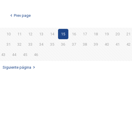
Prev page
10
11
12
13
14
15
16
17
18
19
20
21
31
32
33
34
35
36
37
38
39
40
41
42
43
44
45
46
Siguiente página