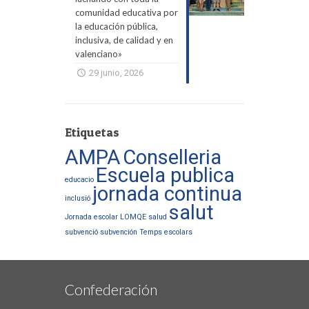
comunidad educativa por
la educación pública,
inclusiva, de calidad y en
valenciano»
29 junio, 2026
Etiquetas
AMPA
Conselleria
Escuela publica
educacio
jornada continua
inclusió
salut
Jornada escolar
LOMQE
salud
subvenció
subvención
Temps escolars
Confederación