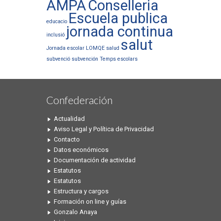
AMPA
Conselleria
Escuela publica
educacio
jornada continua
inclusió
salut
Jornada escolar
LOMQE
salud
subvenció
subvención
Temps escolars
Confederación
Actualidad
Aviso Legal y Política de Privacidad
Contacto
Datos económicos
Documentación de actividad
Estatutos
Estatutos
Estructura y cargos
Formación on line y guías
Gonzalo Anaya