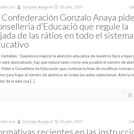
icado por
Gonzalo Anaya
el
23 julio, 2019
Ca
 Confederación Gonzalo Anaya pide
nselleria d’Educació que regule la
jada de las rátios en todo el sistema
ucativo
a Centelles: “Queremos mejorar la atención educativa de nuestros hijos e hijas y
 está demostrado, hay que reducir tanto como sea posible el número de alu
. Piden a Consellería de Educación que continúe la línea de modificar normas
ior para bajar el número de alumnos en todas las aulas valencianas. Ante la 
lar de la sala cua [...]
icado por
Gonzalo Anaya
el
23 julio, 2019
Ca
rmativas recientes en las instrucc