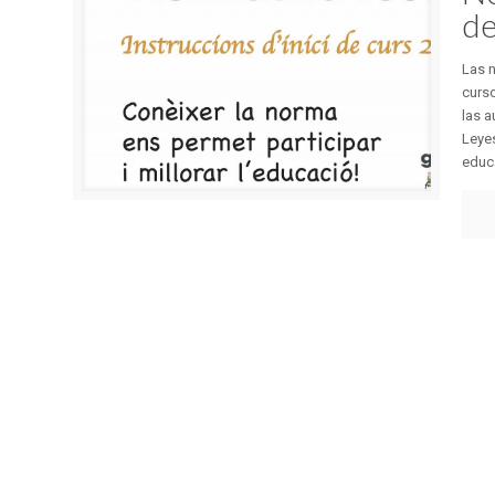
de
Las n
curso
las 
Leyes
educa