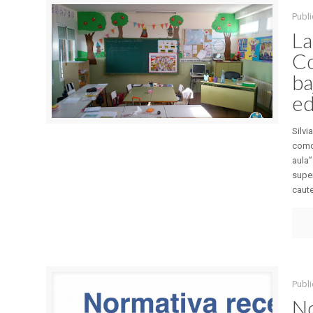
Publ
La
Co
ba
ed
Silvi
como
aula”
super
caute
Publ
No