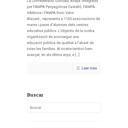
La Confederació Gonzalo Anaya -integrada
per FAMPA Penyagolosa Castelló, FAMPA-
VAlència i FAMPA Enric Valor
Alacant-, representa a 1120 associacions de
mares i pares d’alumnes dels centres
educatius públics. L’objectiu de la nostra
organització és aconseguir una
educació pública de qualitat a l’abast de
totes les famílies. Al nostre territori hem
avançat, en els últims anys, e [...]
Leer más
Buscar