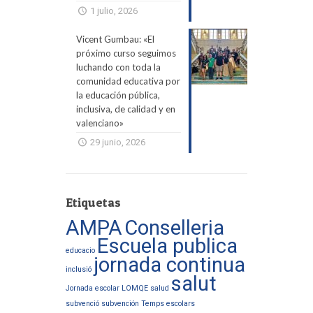
1 julio, 2026
Vicent Gumbau: «El
próximo curso seguimos
luchando con toda la
comunidad educativa por
la educación pública,
inclusiva, de calidad y en
valenciano»
29 junio, 2026
Etiquetas
AMPA
Conselleria
Escuela publica
educacio
jornada continua
inclusió
salut
Jornada escolar
LOMQE
salud
subvenció
subvención
Temps escolars