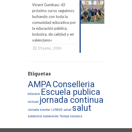
Vicent Gumbau: «El
próximo curso seguimos
luchando con toda la
comunidad educativa por
la educación pública,
inclusiva, de calidad y en
valenciano»
29 junio, 2026
Etiquetas
AMPA
Conselleria
Escuela publica
educacio
jornada continua
inclusió
salut
Jornada escolar
LOMQE
salud
subvenció
subvención
Temps escolars