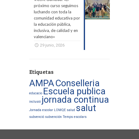
próximo curso seguimos
luchando con toda la
comunidad educativa por
la educación pública,
inclusiva, de calidad y en
valenciano»
29 junio, 2026
Etiquetas
AMPA
Conselleria
Escuela publica
educacio
jornada continua
inclusió
salut
Jornada escolar
LOMQE
salud
subvenció
subvención
Temps escolars