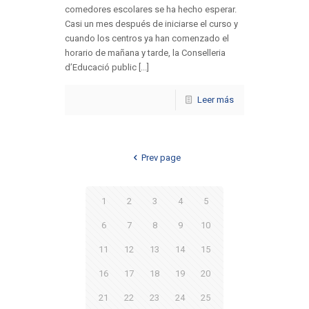
comedores escolares se ha hecho esperar.
Casi un mes después de iniciarse el curso y
cuando los centros ya han comenzado el
horario de mañana y tarde, la Conselleria
d’Educació public [...]
Leer más
Prev page
1
2
3
4
5
6
7
8
9
10
11
12
13
14
15
16
17
18
19
20
21
22
23
24
25