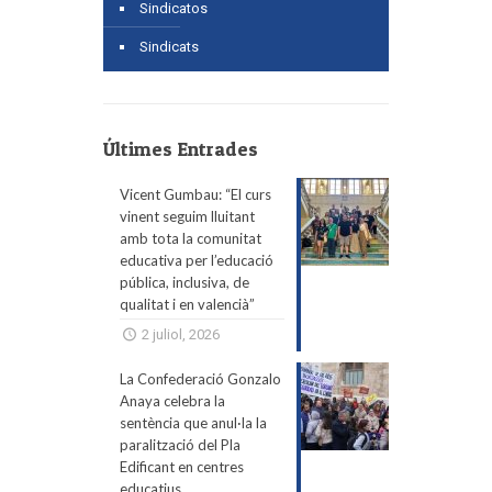
Sindicatos
Sindicats
Últimes Entrades
Vicent Gumbau: “El curs
vinent seguim lluitant
amb tota la comunitat
educativa per l’educació
pública, inclusiva, de
qualitat i en valencià”
2 juliol, 2026
La Confederació Gonzalo
Anaya celebra la
sentència que anul·la la
paralització del Pla
Edificant en centres
educatius