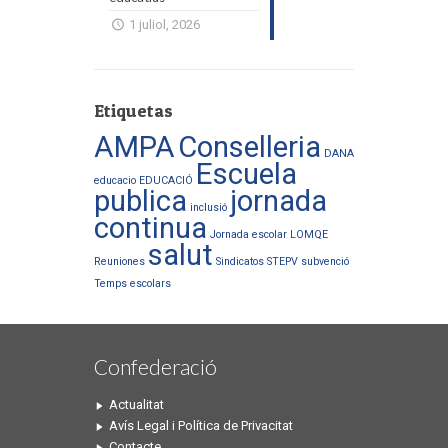
1 juliol, 2026
Etiquetas
AMPA
Conselleria
DANA
Escuela
educacio
EDUCACIÓ
publica
jornada
inclusió
continua
Jornada escolar
LOMQE
salut
Reuniones
Sindicatos
STEPV
subvenció
Temps escolars
Confederació
Actualitat
Avís Legal i Política de Privacitat
Contacte