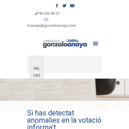
96 352 96 07
gonzaloanaya@gonzaloanaya.com
VAL
CAS
Si has detectat
anomalies en la votació
informa’t