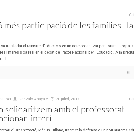
Ca
més participació de les famílies i la
 va traslladar al Ministre d’Educació en un acte organitzat per Forum Europa la
ares i mares siga real en el debat del Pacte Nacional per l’Educació. A la pregun
...]
L
cat per
Gonzalo Anaya
el
20 juliol, 2017
Ca
 solidaritzem amb el professorat
ncionari interí
cretari d’Organització, Màrius Fullana, trasmet la defensa d’un nou sistema ed