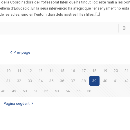
e de la Coordinadora de Professorat Interí que ha tingut lloc este matí a les por
lleria d’Educació. En la seua intervenció ha afegix que l’ensenyament no està
e les aules, sino en l’entorn diari dels nostres fills i filles. [...]
L
Prev page
10
11
12
13
14
15
16
17
18
19
20
21
31
32
33
34
35
36
37
38
39
40
41
42
48
49
50
51
52
53
54
55
56
Pàgina següent