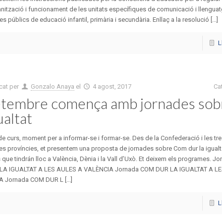
anització i funcionament de les unitats específiques de comunicació i llenguat
es públics de educació infantil, primària i secundària. Enllaç a la resolució [...]
L
cat per
Gonzalo Anaya
el
4 agost, 2017
Ca
tembre comença amb jornades sob
ualtat
 de curs, moment per a informar-se i formar-se. Des de la Confederació i les t
res províncies, et presentem una proposta de jornades sobre Com dur la igualta
 que tindrán lloc a València, Dènia i la Vall d’Uxò. Et deixem els programes. 
LA IGUALTAT A LES AULES A VALÈNCIA Jornada COM DUR LA IGUALTAT A L
A Jornada COM DUR L [...]
L