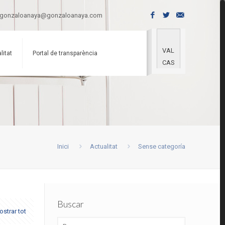
gonzaloanaya@gonzaloanaya.com
VAL
litat
Portal de transparència
CAS
Inici
Actualitat
Sense categoría
Buscar
strar tot