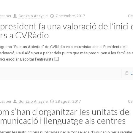
cat per
Gonzalo Anaya
el
7 setembre, 2017
Ca
 president fa una valoració de l’inici
rs a CVRàdio
ograma “Puertas Abiertas” de CVRàdio va a entrevistar ahir al President de la
deració, Raúl Alós per a parlar dels punts que més preocupen a les famílies
nici escolar. Escoltar l’entrevista [...]
L
cat per
Gonzalo Anaya
el
28 agost, 2017
Ca
m s’han d’organitzar les unitats de
municació i llenguatge als centres
eixem les instruccions publicades per la Conselleria d’Educació per a regular