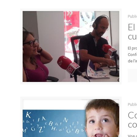
Publi
El
cu
El pr
Confe
de l’i
Publi
Co
co
Vos d