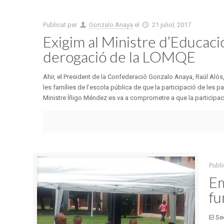
Publicat per
Gonzalo Anaya
el
21 juliol, 2017
Exigim al Ministre d’Educació 
derogació de la LOMQE
Ahir, el President de la Confederació Gonzalo Anaya, Raúl Alós,
les famílies de l’escola pública de que la participació de les p
Ministre Íñigo Méndez es va a comprometre a que la participaci [
Publi
Em
fu
El Se