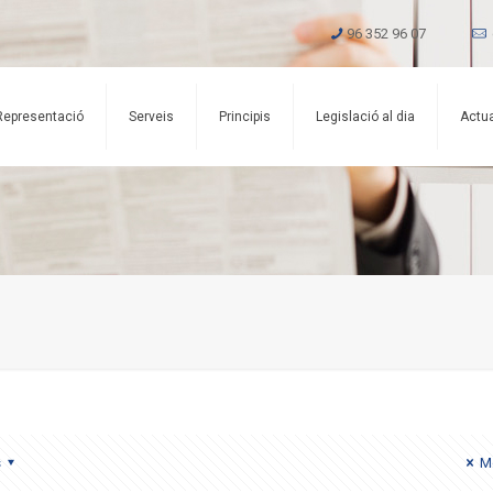
96 352 96 07
Representació
Serveis
Principis
Legislació al dia
Actua
s
Mo