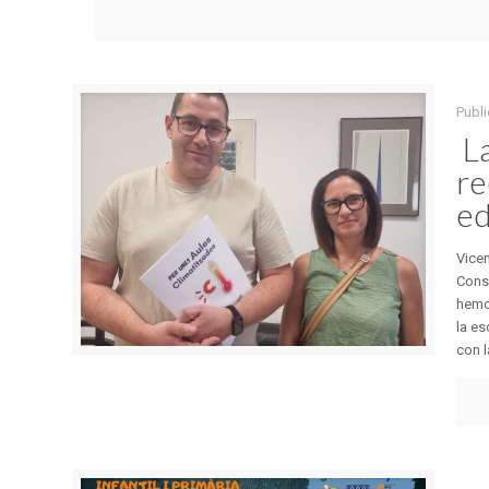
Publ
La
re
ed
Vice
Conse
hemos
la es
con l