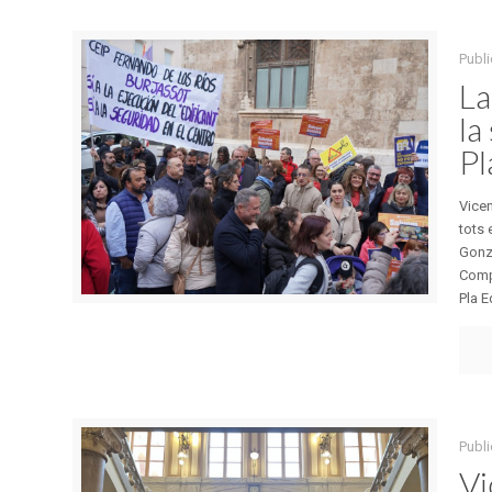
Publ
La
la
Pl
Vicen
tots 
Gonza
Compr
Pla Ed
Publ
Vi