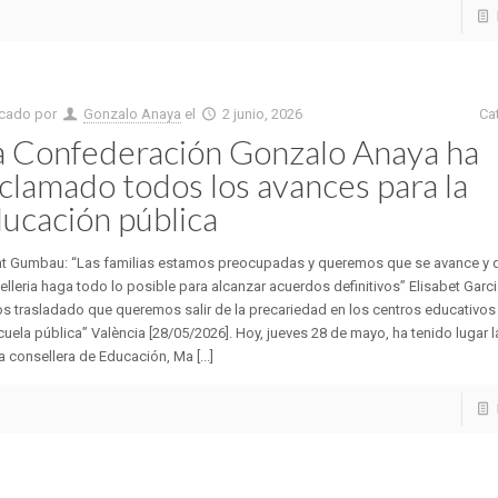
icado por
Gonzalo Anaya
el
2 junio, 2026
Ca
 Confederación Gonzalo Anaya ha
clamado todos los avances para la
ucación pública
nt Gumbau: “Las familias estamos preocupadas y queremos que se avance y 
lleria haga todo lo posible para alcanzar acuerdos definitivos” Elisabet Garci
 trasladado que queremos salir de la precariedad en los centros educativos
cuela pública” València [28/05/2026]. Hoy, jueves 28 de mayo, ha tenido lugar l
a consellera de Educación, Ma [...]