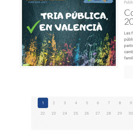
Publ
Co
2
Las f
públi
parti
cambi
famil
1
2
3
4
5
6
7
8
9
22
23
24
25
26
27
28
29
30