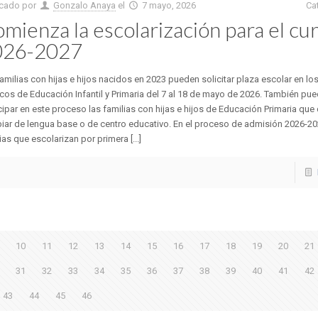
icado por
Gonzalo Anaya
el
7 mayo, 2026
Ca
mienza la escolarización para el cu
026-2027
amilias con hijas e hijos nacidos en 2023 pueden solicitar plaza escolar en lo
cos de Educación Infantil y Primaria del 7 al 18 de mayo de 2026. También pu
cipar en este proceso las familias con hijas e hijos de Educación Primaria que
ar de lengua base o de centro educativo. En el proceso de admisión 2026-20
ias que escolarizan por primera [...]
10
11
12
13
14
15
16
17
18
19
20
21
31
32
33
34
35
36
37
38
39
40
41
42
43
44
45
46