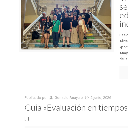
se
ed
in
Las 
Alic
«por 
Anaya
de la
Publicado por
Gonzalo Anaya
el
2 junio, 2026
Guia «Evaluación en tiempos
[...]