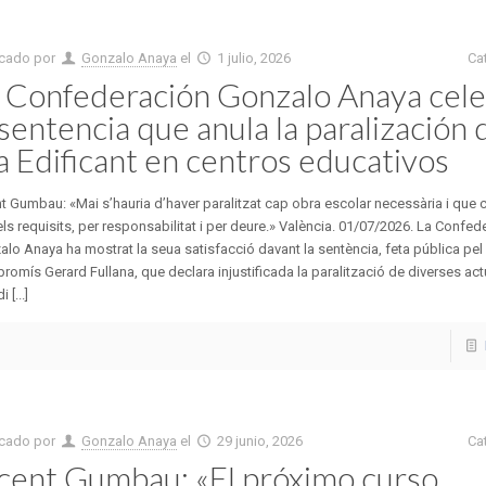
icado por
Gonzalo Anaya
el
1 julio, 2026
Ca
 Confederación Gonzalo Anaya cele
 sentencia que anula la paralización 
a Edificant en centros educativos
t Gumbau: «Mai s’hauria d’haver paralitzat cap obra escolar necessària i que
els requisits, per responsabilitat i per deure.» València. 01/07/2026. La Confed
lo Anaya ha mostrat la seua satisfacció davant la sentència, feta pública pel
omís Gerard Fullana, que declara injustificada la paralització de diverses ac
i [...]
icado por
Gonzalo Anaya
el
29 junio, 2026
Ca
cent Gumbau: «El próximo curso