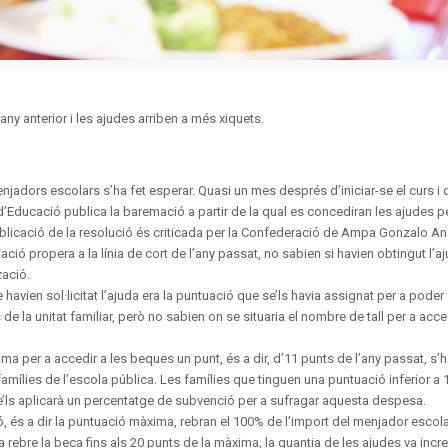
any anterior i les ajudes arriben a més xiquets.
jadors escolars s’ha fet esperar. Quasi un mes després d’iniciar-se el curs i 
 d’Educació publica la baremació a partir de la qual es concediran les ajudes pe
ublicació de la resolució és criticada per la Confederació de Ampa Gonzalo A
ció propera a la línia de cort de l’any passat, no sabien si havien obtingut l’aj
zació.
avien sol·licitat l’ajuda era la puntuació que se’ls havia assignat per a poder 
la unitat familiar, però no sabien on se situaria el nombre de tall per a acced
ima per a accedir a les beques un punt, és a dir, d’11 punts de l’any passat, s’ha
amílies de l’escola pública. Les famílies que tinguen una puntuació inferior a 
e’ls aplicarà un percentatge de subvenció per a sufragar aquesta despesa.
 és a dir la puntuació màxima, rebran el 100% de l’import del menjador escolar,
a rebre la beca fins als 20 punts de la màxima, la quantia de les ajudes va inc