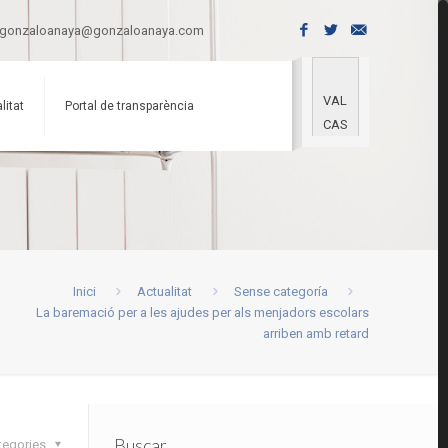
gonzaloanaya@gonzaloanaya.com
VAL
litat
Portal de transparència
CAS
Inici
Actualitat
Sense categoría
La baremació per a les ajudes per als menjadors escolars
arriben amb retard
Buscar
tegories