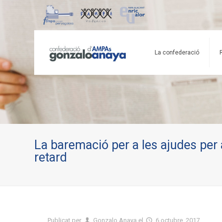
La confederació
La baremació per a les ajudes per
retard
Publicat per
Gonzalo Anaya
el
6 octubre, 2017