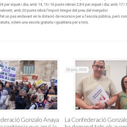
€ per xiquet i dia; amb 14, 15 i 16 punts rebran 2,8 € per xiquet i dia; amb 17 i
 finalment, amb 20 punts rebrà l’import íntegre del preu del menjador.
et un pas endavant en la dotació de recursos per a l’escola pública, però co
uïts, volem una escola gratuïta i igualitària per a tots.
28 juny, 2026
ederació Gonzalo Anaya
La Confederació Gonzal
la sentència que anul·la
ha demanat tots els avan