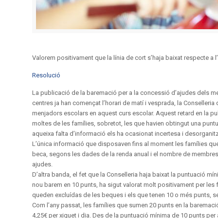
Valorem positivament que la línia de cort s’haja baixat respecte a l’
Resolució
La publicació de la baremació per a la concessió d’ajudes dels men
centres ja han començat l’horari de matí i vesprada, la Conselleria
menjadors escolars en aquest curs escolar. Aquest retard en la p
moltes de les famílies, sobretot, les que havien obtingut una puntua
aqueixa falta d’informació els ha ocasionat incertesa i desorganit
L’única informació que disposaven fins al moment les famílies que h
beca, segons les dades de la renda anual i el nombre de membres de 
ajudes.
D’altra banda, el fet que la Conselleria haja baixat la puntuació mín
nou barem en 10 punts, ha sigut valorat molt positivament per les f
queden excluídas de les beques i els que tenen 10 o més punts, s
Com l’any passat, les famílies que sumen 20 punts en la baremació,
4,25€ per xiquet i dia. Des de la puntuació mínima de 10 punts per 