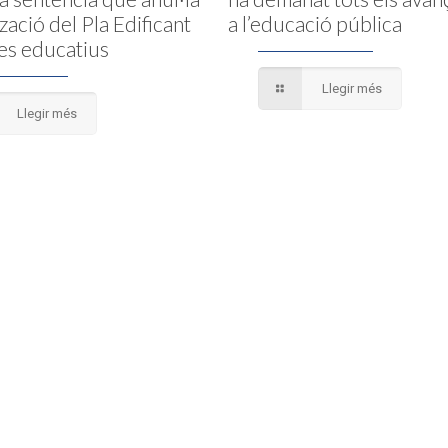
tzació del Pla Edificant
a l’educació pública
es educatius
Llegir més
Llegir més