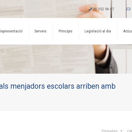
96 352 96 07
Representació
Serveis
Principis
Legislació al dia
Actua
 als menjadors escolars arriben amb
Etiquetes
Ca