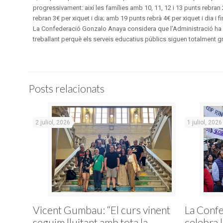
progressivament: així les famílies amb 10, 11, 12 i 13 punts rebran 2
rebran 3€ per xiquet i dia; amb 19 punts rebrà 4€ per xiquet i dia i
La Confederació Gonzalo Anaya considera que l’Administració ha f
treballant perquè els serveis educatius públics siguen totalment grat
Posts relacionats
2 juliol, 2026
1 juliol, 2026
Vicent Gumbau: “El curs vinent
La Conf
seguim lluitant amb tota la
celebra 