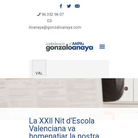
96 352 96 07
gonzaloanaya@gonzaloanaya.com
VAL
La XXII Nit d’Escola
Valenciana va
homenatjar la nostra