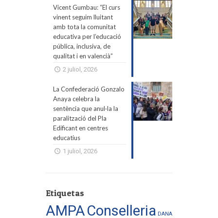
Vicent Gumbau: “El curs
vinent seguim lluitant
amb tota la comunitat
educativa per l’educació
pública, inclusiva, de
qualitat i en valencià”
2 juliol, 2026
La Confederació Gonzalo
Anaya celebra la
sentència que anul·la la
paralització del Pla
Edificant en centres
educatius
1 juliol, 2026
Etiquetas
AMPA
Conselleria
DANA