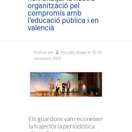
organització pel
compromís amb
l’educació pública i en
valencià
Publicat per
Gonzalo Anaya
el
23
novembre, 2025
Els guardons van reconeixer
la trajectòria periodística