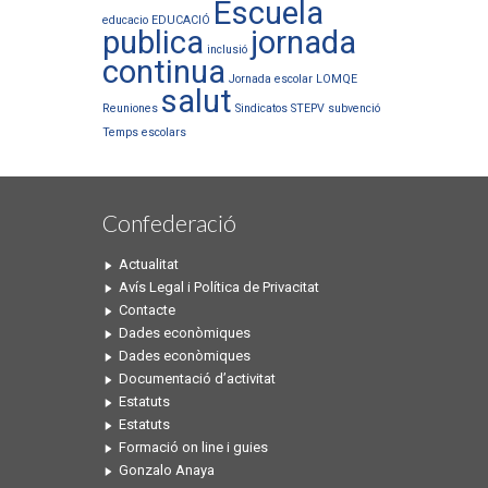
Escuela
educacio
EDUCACIÓ
publica
jornada
inclusió
continua
Jornada escolar
LOMQE
salut
Reuniones
Sindicatos
STEPV
subvenció
Temps escolars
Confederació
Actualitat
Avís Legal i Política de Privacitat
Contacte
Dades econòmiques
Dades econòmiques
Documentació d’activitat
Estatuts
Estatuts
Formació on line i guies
Gonzalo Anaya