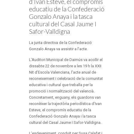
d’Ivan Esteve, el compromís
educatiu de la Confederació
Gonzalo Anaya i la tasca
cultural del Casal Jaume I
Safor-Valldigna
La junta directiva de la Confederació
Gonzalo Anaya va assistir a l’acte.
L’Auditori Municipal de Daimús va acollir el
dissabte 22 de novembre a les 19 h la XXII
Nit d’Escola Valenciana, l’acte anual de
reconeixement i celebració de la comunitat
educativa i cultural que treballa per la
promoció i normalització del valencià.
Concretament, enguany, els guardons van
reconèixer la trajectòria periodística d’Ivan
Esteve, el compromís educatiu de la
Confederació Gonzalo Anaya i la tasca
cultural del Casal Jaume I Safor-Valldigna.
L’esdeveniment, conduït per Susa Calafat i