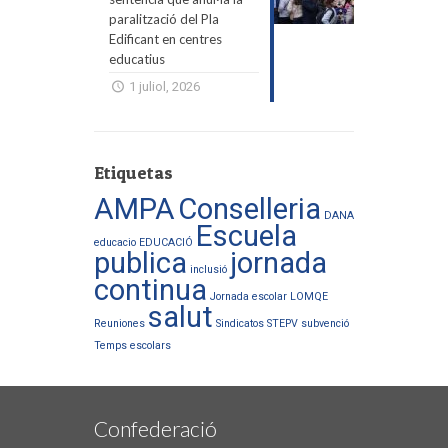
paralització del Pla
Edificant en centres
educatius
1 juliol, 2026
Etiquetas
AMPA
Conselleria
DANA
Escuela
educacio
EDUCACIÓ
publica
jornada
inclusió
continua
Jornada escolar
LOMQE
salut
Reuniones
Sindicatos
STEPV
subvenció
Temps escolars
Confederació