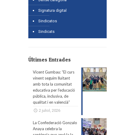
Signatura digital
Sindicatos
Sindicats
Últimes Entrades
Vicent Gumbau: “El curs
vinent seguim lluitant
amb tota la comunitat
educativa per l’educació
pública, inclusiva, de
qualitat i en valencià”
2 juliol, 2026
La Confederació Gonzalo
Anaya celebra la
sentència que anul·la la