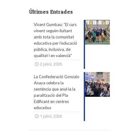
Últimes Entrades
Vicent Gumbau: “El curs
vinent seguim lluitant
amb tota la comunitat
educativa per l’educació
pública, inclusiva, de
qualitat i en valencià”
2 juliol, 2026
La Confederació Gonzalo
Anaya celebra la
sentència que anul·la la
paralització del Pla
Edificant en centres
educatius
1 juliol, 2026