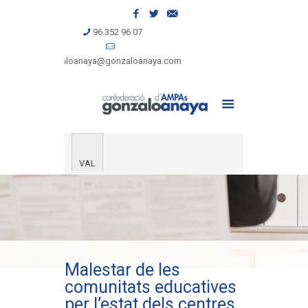
96 352 96 07
gonzaloanaya@gonzaloanaya.com
VAL
Malestar de les
comunitats educatives
per l’estat dels centres