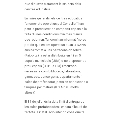
que dibuixen clarament la situació dels
centres educatius.
En línies generals, els centres educatius
“anomenats operatius pel Conseller” han
patit la precarietat de compartir espais o la
falta d’unes condicions mínimes d’ençà
que reobriren. Tal com han informat “no es
pot dir que estem operatius quan la DANA
ens ha tornat a uns barracons obsolets
(Paiporta), a estar distribuïts en 4 i en 5
espais municipals (Utiel) o no disposar de
prou espais (CEIP La Fila) i recursos
necessaris com biblioteca, laboratoris,
gimnasos, consergeria, departaments i
sales de professorat, patis en condicions o
tanques perimetrals (IES Albal i molts
altres).”
El 31 de juliol és la data límit d’entrega de
les aules prefabricades i encara s’haurà de
fer tota la instal·lació interior; cosa que fa