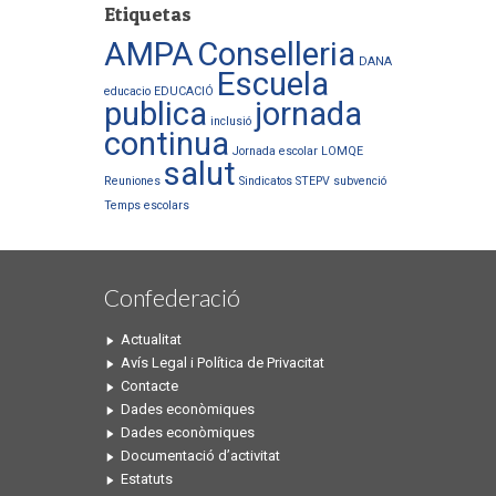
Etiquetas
AMPA
Conselleria
DANA
Escuela
educacio
EDUCACIÓ
publica
jornada
inclusió
continua
Jornada escolar
LOMQE
salut
Reuniones
Sindicatos
STEPV
subvenció
Temps escolars
Confederació
Actualitat
Avís Legal i Política de Privacitat
Contacte
Dades econòmiques
Dades econòmiques
Documentació d’activitat
Estatuts