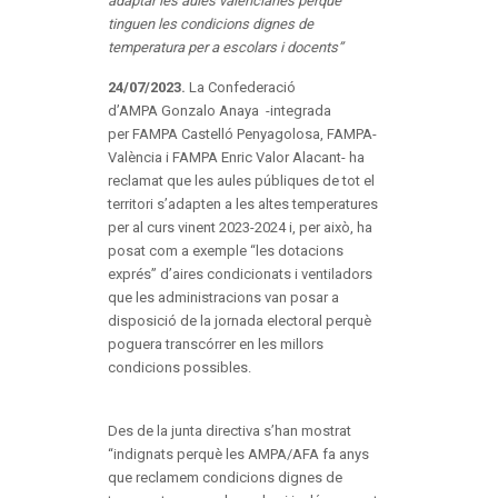
adaptar les aules valencianes perquè
tinguen les condicions dignes de
temperatura per a escolars i docents”
24/07/2023.
La Confederació
d’AMPA Gonzalo Anaya -integrada
per FAMPA Castelló Penyagolosa, FAMPA-
València i FAMPA Enric Valor Alacant- ha
reclamat que les aules públiques de tot el
territori s’adapten a les altes temperatures
per al curs vinent 2023-2024 i, per això, ha
posat com a exemple “les dotacions
exprés” d’aires condicionats i ventiladors
que les administracions van posar a
disposició de la jornada electoral perquè
poguera transcórrer en les millors
condicions possibles.
Des de la junta directiva s’han mostrat
“indignats perquè les AMPA/AFA fa anys
que reclamem condicions dignes de