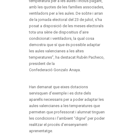
temperatura per a les aules i inclús pagant,
amb les quotes de les famílies associades,
ventiladors per a les aules. De sobte i arran
de la jornada electoral del 23 de juliol, s’ha
posat a disposició de les meses electorals
tota una sèrie de dispositius d’aire
condicionat i ventiladors, la qual cosa
demostra que sí que és possible adaptar
les aules valencianes a les altes
temperatures”, ha destacat Rubén Pacheco,
president de la
Confederació Gonzalo Anaya.
Han demanat que eixes dotacions
servisquen d’exemple i es dote dels
aparells necessaris per a poder adaptar les
aules valencianes a les temperatures que
permeten que professorat i alumnat tinguen
les condicions i l’ambient “digne” per poder
realitzar el procés d’ensenyament-
aprenentatge.