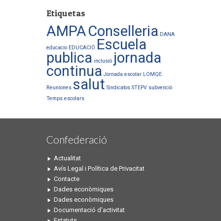
Etiquetas
AMPA
Conselleria
DANA
Escuela
educacio
EDUCACIÓ
publica
jornada
inclusió
continua
Jornada escolar
LOMQE
salut
Reuniones
Sindicatos
STEPV
subvenció
Temps escolars
Confederació
Actualitat
Avís Legal i Política de Privacitat
Contacte
Dades econòmiques
Dades econòmiques
Documentació d’activitat
Estatuts