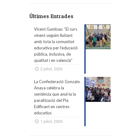
Últimes Entrades
Vicent Gumbau: “El curs
vinent seguim lluitant
amb tota la comunitat
educativa per l’educació
pública, inclusiva, de
qualitat i en valencià”
2 juliol, 2026
La Confederació Gonzalo
Anaya celebra la
sentència que anul·la la
paralització del Pla
Edificant en centres
educatius
1 juliol, 2026