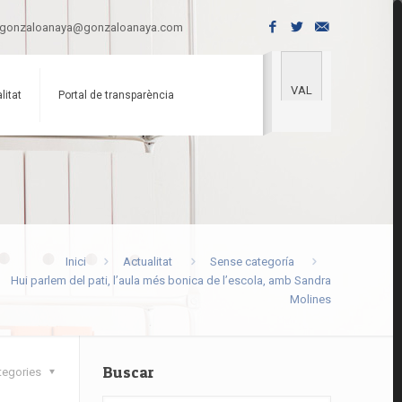
gonzaloanaya@gonzaloanaya.com
VAL
litat
Portal de transparència
Inici
Actualitat
Sense categoría
Hui parlem del pati, l’aula més bonica de l’escola, amb Sandra
Molines
Buscar
tegories