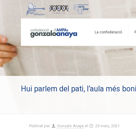
La confederació
Hui parlem del pati, l’aula més bo
Publicat per
Gonzalo Anaya
el
23 març, 2021