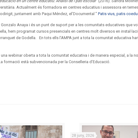
ducació en un centre educatiu: Anàlisi de l’pati escolar
” (2016). Sandra Moline
ersitària.
Actualment és formadora en centres educatius i assessora en teme
odirigit
, juntament amb Paqui Méndez, el’Documental ”
Patis vius, patis coed
 Gonzalo Anaya i és un punt de suport per a les comunitats educatives que vo
mb ella, hem programat cursos presencials en centres molt diversos en instal·lac
rranquet de Godella. En tots ells l’AMPA junt a tota la comunitat educativa han
una webinar oberta a tota la comunitat educativa i de manera especial, a la no
La formació està subvencionada per la Conselleria d’Educació.
28 juny, 2026