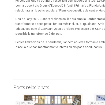
Psicologia, que va obtindre l’excel·lent cum laude per la tesi:
La Coe
com a docent als Graus d’Educació Infantil i Primària a Florida Univ
relacionats amb patis escolars i Plans coeducatius de centre. Ha c
Des de l’any 2019, Sandra Molines col·labora amb la Confederació
transformar els seus patis i fer-los més inclusius i igualitaris. A
educatives com el CEIP Sant Joan de Ribera (València) o el CEIP Ba
possible la transformació del pati.
Per les limitacions de la pandèmia, llancem aquesta formació amb 
d’AMPA que han mostrat molt d’interès en els patis coeducatius. 
Posts relacionats
2 juliol, 2026
1 juliol, 2026