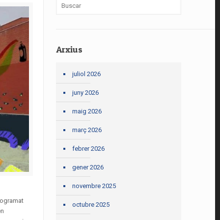
Arxius
juliol 2026
juny 2026
maig 2026
març 2026
febrer 2026
gener 2026
novembre 2025
rogramat
octubre 2025
en