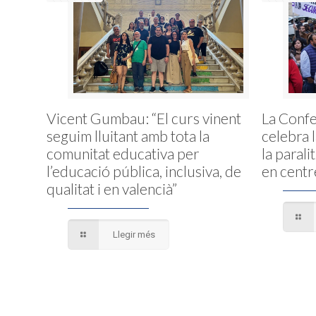
Vicent Gumbau: “El curs vinent
La Conf
seguim lluitant amb tota la
celebra 
comunitat educativa per
la parali
l’educació pública, inclusiva, de
en centr
qualitat i en valencià”
Llegir més