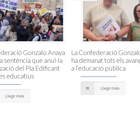
ederació Gonzalo Anaya
La Confederació Gonzal
la sentència que anul·la
ha demanat tots els avan
tzació del Pla Edificant
a l’educació pública
es educatius
Llegir més
Llegir més