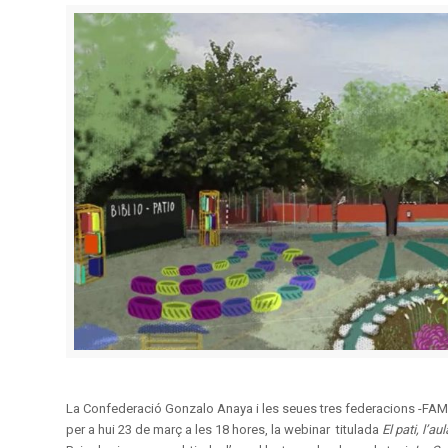
La Confederació Gonzalo Anaya i les seues tres federacions -FAM
per a hui 23 de març a les 18 hores, la webinar titulada
El pati, l’a