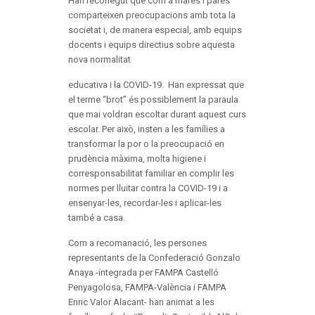
Han reconegut que com a mares i pares
comparteixen preocupacions amb tota la
societat i, de manera especial, amb equips
docents i equips directius sobre aquesta
nova normalitat
educativa i la COVID-19. Han expressat que
el terme “brot” és possiblement la paraula
que mai voldran escoltar durant aquest curs
escolar. Per això, insten a les famílies a
transformar la por o la preocupació en
prudència màxima, molta higiene i
corresponsabilitat familiar en complir les
normes per lluitar contra la COVID-19 i a
ensenyar-les, recordar-les i aplicar-les
també a casa.
Com a recomanació, les persones
representants de la Confederació Gonzalo
Anaya -integrada per FAMPA Castelló
Penyagolosa, FAMPA-València i FAMPA
Enric Valor Alacant- han animat a les