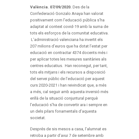
València. 07/09/2020.
Des de la
Confederació Gonzalo Anaya han valorat
positivament com l’educació pública s’ha
adaptat al context covid-19 amb la suma de
tots els esforços de la comunitat educativa.
L’administració valenciana ha invertit els
207 milions d’euros que ha dotat l’estat per
educació en contractar 4374 docents més i
per aplicar totes les mesures sanitàries als
centres educatius. Han reconegut, per tant,
tots els mitjans i els recursos a disposició
del servei públic de l’educació per aquest
curs 2020-2021 i han reivindicat que, a més
a més, cal seguir amb aquesta inversió més
enllà de la situació conjuntural perquè
l’educació s’ha de convertir ara i sempre en
un dels pilars fonamentals d’aquesta
societat.
Després de sis mesos a casa, l’alumnat es
retroba a partir d’avui 7 de setembre amb