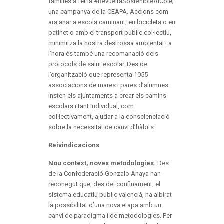
famílies a fer la #RevueltaSostenibleAlCole;
una campanya de la CEAPA. Accions com
ara anar a escola caminant, en bicicleta o en
patinet o amb el transport públic col·lectiu,
minimitza la nostra destrossa ambiental i a
l’hora és també una recomanació dels
protocols de salut escolar. Des de
l’organització que representa 1055
associacions de mares i pares d’alumnes
insten els ajuntaments a crear els camins
escolars i tant individual, com
col·lectivament, ajudar a la conscienciació
sobre la necessitat de canvi d’hàbits.
Reivindicacions
Nou context, noves metodologies.
Des
de la Confederació Gonzalo Anaya han
reconegut que, des del confinament, el
sistema educatiu públic valencià, ha albirat
la possibilitat d’una nova etapa amb un
canvi de paradigma i de metodologies. Per