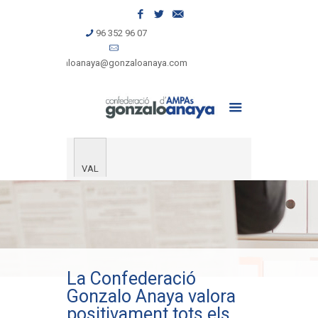
96 352 96 07
gonzaloanaya@gonzaloanaya.com
VAL
La Confederació
Gonzalo Anaya valora
positivament tots els