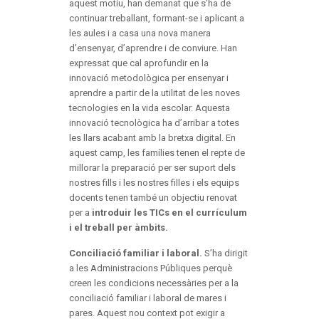
aquest motiu, han demanat que s’ha de
continuar treballant, formant-se i aplicant a
les aules i a casa una nova manera
d’ensenyar, d’aprendre i de conviure. Han
expressat que cal aprofundir en la
innovació metodològica per ensenyar i
aprendre a partir de la utilitat de les noves
tecnologies en la vida escolar. Aquesta
innovació tecnològica ha d’arribar a totes
les llars acabant amb la bretxa digital. En
aquest camp, les famílies tenen el repte de
millorar la preparació per ser suport dels
nostres fills i les nostres filles i els equips
docents tenen també un objectiu renovat
per a
introduir les TICs en el currículum
i el treball per àmbits.
Conciliació familiar i laboral.
S’ha dirigit
a les Administracions Públiques perquè
creen les condicions necessàries per a la
conciliació familiar i laboral de mares i
pares. Aquest nou context pot exigir a