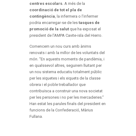
centres escolars.
A més de la
coordinació de tot el pla de
contingència
, la infermera o l’infermer
podria encarregar-se de les
tasques de
promoció de la salut
que ha exposat el
president de l’AMPA Cavite-isla del Hierro.
Comencem un nou curs amb ànims
renovats i amb la millor de les voluntats del
món. “En aquests moments de pandèmia, i
en qualssevol altres, seguirem lluitant per
un nou sistema educatiu totalment públic
per les xiquetes i els xiquets de la classe
obrera i el poble treballador que
contribuïsca a construir una nova societat
per les persones i no per les mercaderies.”
Han estat les parules finals del president en
funcions de la Confederació, Màrius
Fullana.