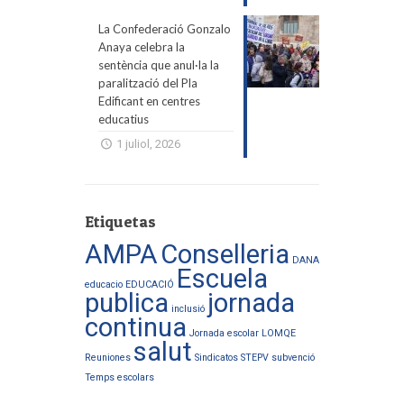
La Confederació Gonzalo
Anaya celebra la
sentència que anul·la la
paralització del Pla
Edificant en centres
educatius
1 juliol, 2026
Etiquetas
AMPA
Conselleria
DANA
Escuela
educacio
EDUCACIÓ
publica
jornada
inclusió
continua
Jornada escolar
LOMQE
salut
Reuniones
Sindicatos
STEPV
subvenció
Temps escolars