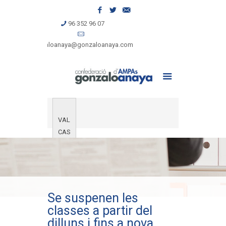
96 352 96 07
gonzaloanaya@gonzaloanaya.com
VAL
CAS
Se suspenen les
classes a partir del
dilluns i fins a nova