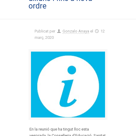
ordre
Publicat per
Gonzalo Anaya
el
12
març, 2020
En la reunió que ha tingut lloc esta
vesprada, la Conselleria d’Educació, Sanitat