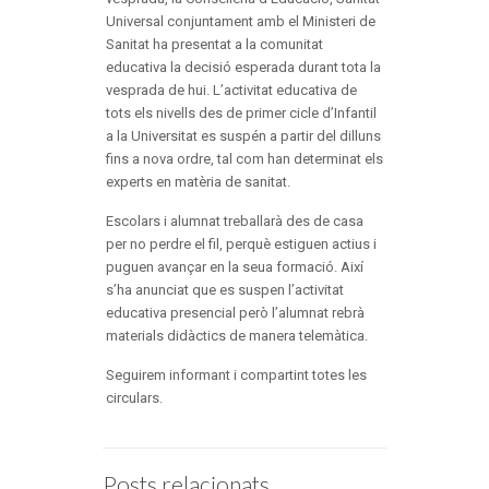
Universal conjuntament amb el Ministeri de
Sanitat ha presentat a la comunitat
educativa la decisió esperada durant tota la
vesprada de hui. L’activitat educativa de
tots els nivells des de primer cicle d’Infantil
a la Universitat es suspén a partir del dilluns
fins a nova ordre, tal com han determinat els
experts en matèria de sanitat.
Escolars i alumnat treballarà des de casa
per no perdre el fil, perquè estiguen actius i
puguen avançar en la seua formació. Així
s’ha anunciat que es suspen l’activitat
educativa presencial però l’alumnat rebrà
materials didàctics de manera telemàtica.
Seguirem informant i compartint totes les
circulars.
Posts relacionats