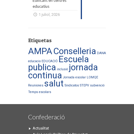
Edificant en centres
educatius
1 juliol, 2026
Etiquetas
AMPA
Conselleria
DANA
Escuela
educacio
EDUCACIÓ
publica
jornada
inclusió
continua
Jornada escolar
LOMQE
salut
Reuniones
Sindicatos
STEPV
subvenció
Temps escolars
Confederació
Actualitat