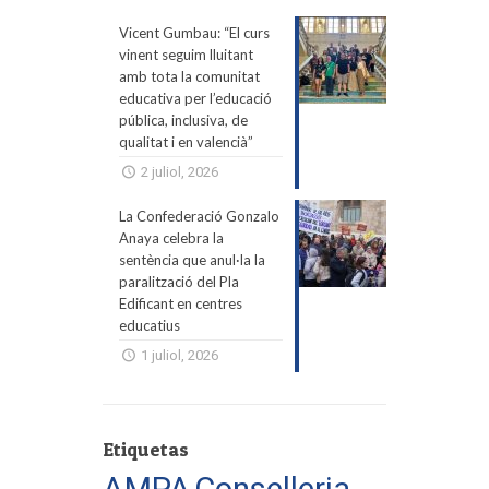
Vicent Gumbau: “El curs
vinent seguim lluitant
amb tota la comunitat
educativa per l’educació
pública, inclusiva, de
qualitat i en valencià”
2 juliol, 2026
La Confederació Gonzalo
Anaya celebra la
sentència que anul·la la
paralització del Pla
Edificant en centres
educatius
1 juliol, 2026
Etiquetas