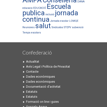
AMPA
Conselleria
DANA
Escuela
educacio
EDUCACIÓ
publica
jornada
inclusió
continua
Jornada escolar
LOMQE
salut
Reuniones
Sindicatos
STEPV
subvenció
Temps escolars
Confederació
Actualitat
Avís Legal i Política de Privacitat
Contacte
Dades econòmiques
Dades econòmiques
Documentació d’activitat
Estatuts
Estatuts
Formació on line i guies
Gonzalo Anaya