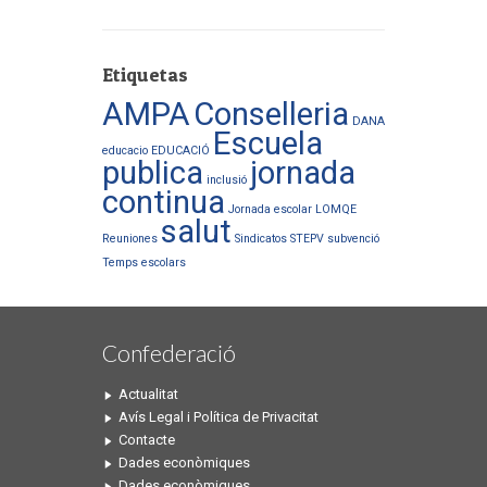
Etiquetas
AMPA
Conselleria
DANA
Escuela
educacio
EDUCACIÓ
publica
jornada
inclusió
continua
Jornada escolar
LOMQE
salut
Reuniones
Sindicatos
STEPV
subvenció
Temps escolars
Confederació
Actualitat
Avís Legal i Política de Privacitat
Contacte
Dades econòmiques
Dades econòmiques