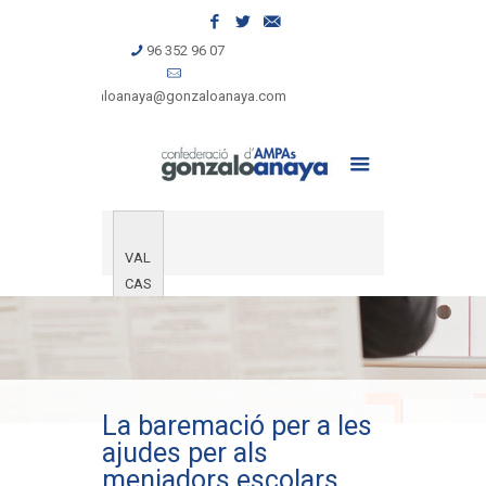
96 352 96 07
gonzaloanaya@gonzaloanaya.com
VAL
CAS
La baremació per a les
ajudes per als
menjadors escolars