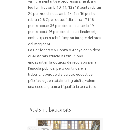
va incrementant-se progressivament: així
les famílies amb 10, 11, 12 i 13 punts rebran
2€ per xiquet i dia; amb 14, 15 i 16 punts
rebran 2,8 € per xiquet i dia; amb 17 i 18
punts rebran 3€ per xiquet i dia; amb 19
punts rebrà 4€ per xiquet i dia i finalment,
amb 20 punts rebrà l’import íntegre del preu
del menjador.
La Confederació Gonzalo Anaya considera
que l’Administració ha fet un pas
endavant en la dotació de recursos per a
l’escola pública, però continuarem
treballant perquè els serveis educatius
públics siguen totalment gratuïts, volem
una escola gratuïta i igualitària per a tots.
Posts relacionats
2 juliol, 2026