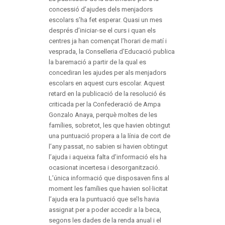
concessió d’ajudes dels menjadors
escolars s’ha fet esperar. Quasi un mes
després d’iniciar-se el curs i quan els
centres ja han començat l’horari de matí i
vesprada, la Conselleria d’Educació publica
la baremació a partir de la qual es
concediran les ajudes per als menjadors
escolars en aquest curs escolar. Aquest
retard en la publicació de la resolució és
criticada per la Confederació de Ampa
Gonzalo Anaya, perquè moltes de les
famílies, sobretot, les que havien obtingut
una puntuació propera a la línia de cort de
l’any passat, no sabien si havien obtingut
l’ajuda i aqueixa falta d’informació els ha
ocasionat incertesa i desorganització.
L’única informació que disposaven fins al
moment les famílies que havien sol·licitat
l’ajuda era la puntuació que se’ls havia
assignat per a poder accedir a la beca,
segons les dades de la renda anual i el