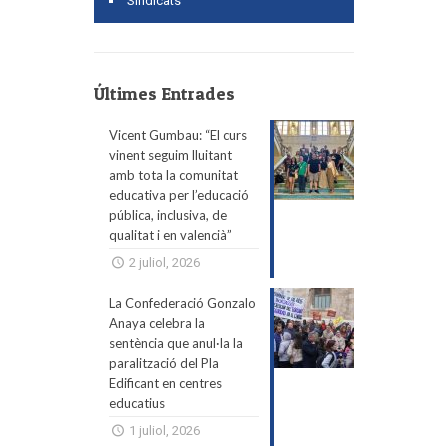
Sindicats
Últimes Entrades
Vicent Gumbau: “El curs
vinent seguim lluitant
amb tota la comunitat
educativa per l’educació
pública, inclusiva, de
qualitat i en valencià”
2 juliol, 2026
La Confederació Gonzalo
Anaya celebra la
sentència que anul·la la
paralització del Pla
Edificant en centres
educatius
1 juliol, 2026