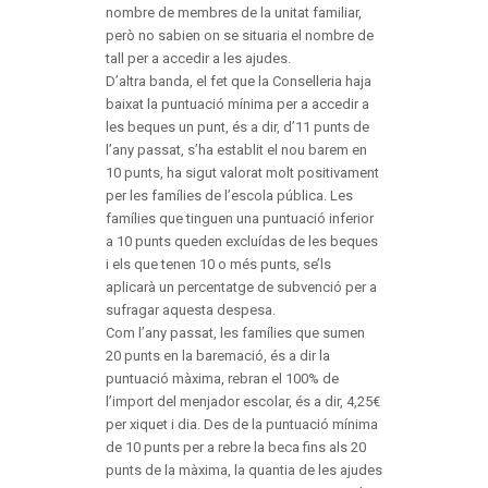
nombre de membres de la unitat familiar,
però no sabien on se situaria el nombre de
tall per a accedir a les ajudes.
D’altra banda, el fet que la Conselleria haja
baixat la puntuació mínima per a accedir a
les beques un punt, és a dir, d’11 punts de
l’any passat, s’ha establit el nou barem en
10 punts, ha sigut valorat molt positivament
per les famílies de l’escola pública. Les
famílies que tinguen una puntuació inferior
a 10 punts queden excluídas de les beques
i els que tenen 10 o més punts, se’ls
aplicarà un percentatge de subvenció per a
sufragar aquesta despesa.
Com l’any passat, les famílies que sumen
20 punts en la baremació, és a dir la
puntuació màxima, rebran el 100% de
l’import del menjador escolar, és a dir, 4,25€
per xiquet i dia. Des de la puntuació mínima
de 10 punts per a rebre la beca fins als 20
punts de la màxima, la quantia de les ajudes