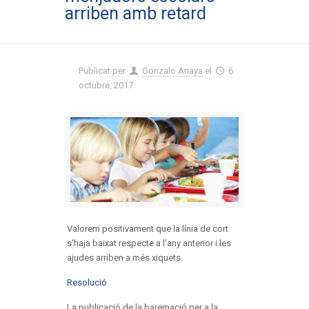
arriben amb retard
Publicat per
Gonzalo Anaya
el
6
octubre, 2017
Valorem positivament que la línia de cort
s’haja baixat respecte a l’any anterior i les
ajudes arriben a més xiquets.
Resolució
La publicació de la baremació per a la