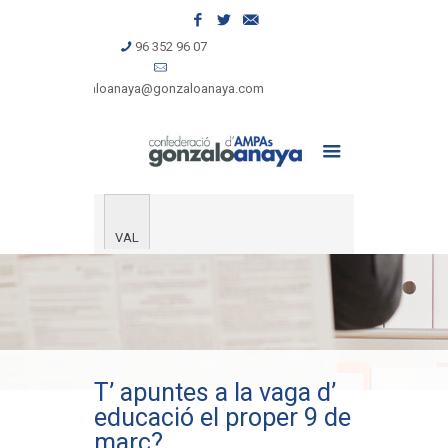
96 352 96 07
gonzaloanaya@gonzaloanaya.com
VAL
T’ apuntes a la vaga d’
educació el proper 9 de
març?