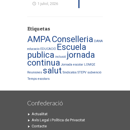
1 juliol, 2026
Etiquetas
AMPA
Conselleria
DANA
Escuela
educacio
EDUCACIÓ
publica
jornada
inclusió
continua
Jornada escolar
LOMQE
salut
Reuniones
Sindicatos
STEPV
subvenció
Temps escolars
Confederació
Actualitat
Avís Legal i Política de Privacitat
Contacte