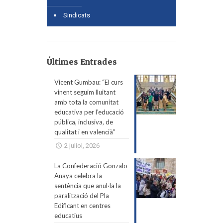
Sindicats
Últimes Entrades
Vicent Gumbau: “El curs
vinent seguim lluitant
amb tota la comunitat
educativa per l’educació
pública, inclusiva, de
qualitat i en valencià”
2 juliol, 2026
La Confederació Gonzalo
Anaya celebra la
sentència que anul·la la
paralització del Pla
Edificant en centres
educatius