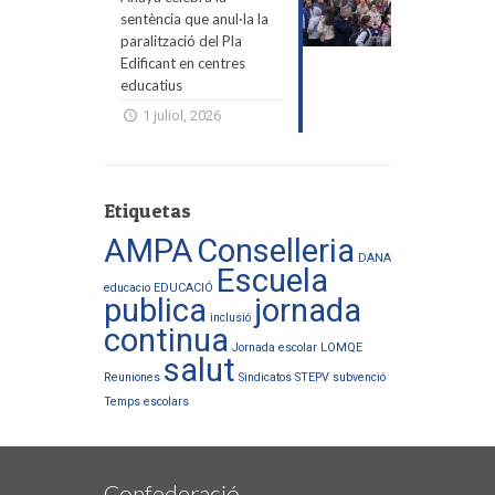
sentència que anul·la la
paralització del Pla
Edificant en centres
educatius
1 juliol, 2026
Etiquetas
AMPA
Conselleria
DANA
Escuela
educacio
EDUCACIÓ
publica
jornada
inclusió
continua
Jornada escolar
LOMQE
salut
Reuniones
Sindicatos
STEPV
subvenció
Temps escolars
Confederació