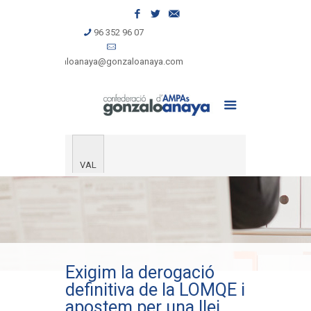
96 352 96 07
gonzaloanaya@gonzaloanaya.com
VAL
Exigim la derogació
definitiva de la LOMQE i
apostem per una llei