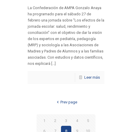
La Confederación de AMPA Gonzalo Anaya
ha programado para el sábado 27 de
febrero una jornada sobre “Los efectos de la
jornada escolar: salud, rendimiento y
conciliación” con el objetivo de dar la visión
de los expertos en pediatría, pedagogía
(MRP) y sociología a las Asociaciones de
Madres y Padres de Alumnos y a las familias
asociadas. Con estudios y datos científicos,
nos explicará [...]
Leer más
Prev page
1
2
3
4
5
6
7
8
9
10