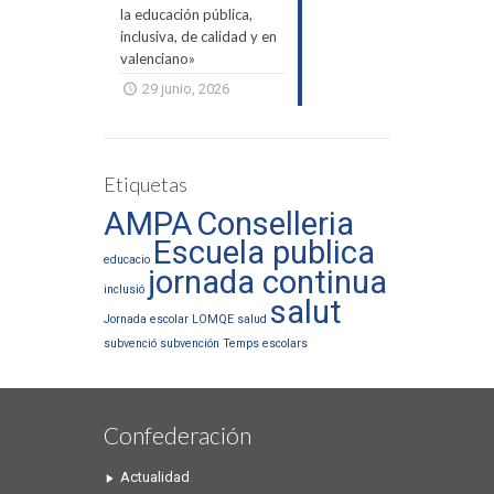
la educación pública,
inclusiva, de calidad y en
valenciano»
29 junio, 2026
Etiquetas
AMPA
Conselleria
Escuela publica
educacio
jornada continua
inclusió
salut
Jornada escolar
LOMQE
salud
subvenció
subvención
Temps escolars
Confederación
Actualidad