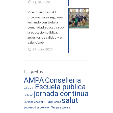
1 julio, 2026
Vicent Gumbau: «El
próximo curso seguimos
luchando con toda la
comunidad educativa por
la educación pública,
inclusiva, de calidad y en
valenciano»
29 junio, 2026
Etiquetas
AMPA
Conselleria
Escuela publica
educacio
jornada continua
inclusió
salut
Jornada escolar
LOMQE
salud
subvenció
subvención
Temps escolars