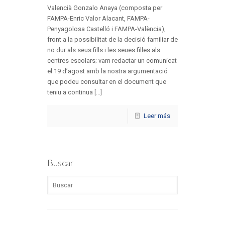
Valencià Gonzalo Anaya (composta per
FAMPA-Enric Valor Alacant, FAMPA-
Penyagolosa Castelló i FAMPA-València),
front a la possibilitat de la decisió familiar de
no dur als seus fills i les seues filles als
centres escolars; vam redactar un comunicat
el 19 d’agost amb la nostra argumentació
que podeu consultar en el document que
teniu a continua [...]
Leer más
Buscar