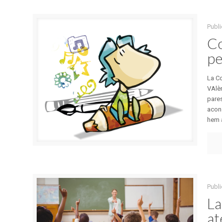
Publ
Co
pe
La C
VAlèn
pares
acons
hem a
Publ
La
at