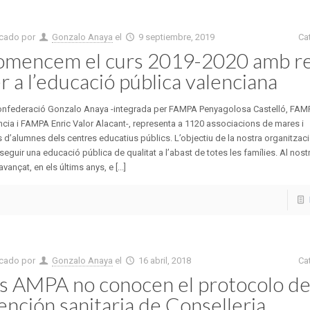
icado por
Gonzalo Anaya
el
9 septiembre, 2019
Ca
mencem el curs 2019-2020 amb r
r a l’educació pública valenciana
onfederació Gonzalo Anaya -integrada per FAMPA Penyagolosa Castelló, FAM
cia i FAMPA Enric Valor Alacant-, representa a 1120 associacions de mares i
 d’alumnes dels centres educatius públics. L’objectiu de la nostra organitzac
eguir una educació pública de qualitat a l’abast de totes les famílies. Al nostre
vançat, en els últims anys, e [...]
icado por
Gonzalo Anaya
el
16 abril, 2018
Ca
s AMPA no conocen el protocolo d
ención sanitaria de Conselleria