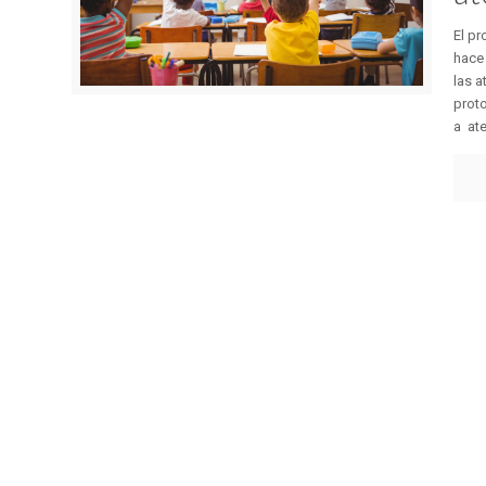
El pr
hace 
las a
proto
a ate