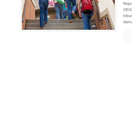
llegu
CIEGS
tribu
deman