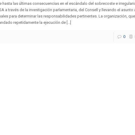
e hasta las últimas consecuencias en el escándalo del sobrecoste e irregular
A a través de la investigación parlamentaria, del Consell y llevando el asunto 
nales para determinar las responsabilidades pertinentes. La organización, que
dado repetidamente la ejecución de [...]
0